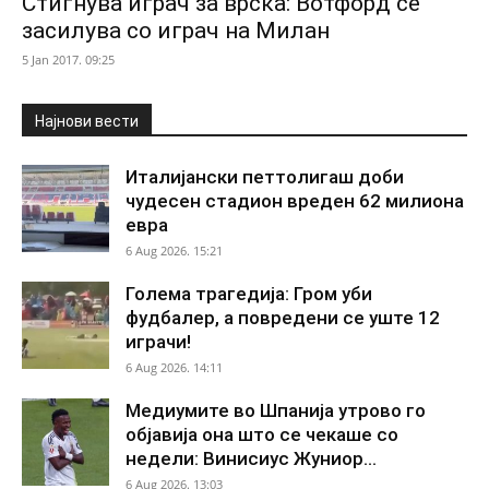
Стигнува играч за врска: Вотфорд се
засилува со играч на Милан
5 Jan 2017. 09:25
Најнови вести
Италијански петтолигаш доби
чудесен стадион вреден 62 милиона
евра
6 Aug 2026. 15:21
Голема трагедија: Гром уби
фудбалер, а повредени се уште 12
играчи!
6 Aug 2026. 14:11
Медиумите во Шпанија утрово го
објавија она што се чекаше со
недели: Винисиус Жуниор...
6 Aug 2026. 13:03