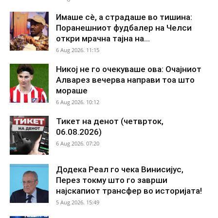
Имаше сè, а страдаше во тишина:
Поранешниот фудбалер на Челси
откри мрачна тајна на...
6 Aug 2026. 11:15
Никој не го очекуваше ова: Очајниот
Алварез вечерва направи тоа што
мораше
6 Aug 2026. 10:12
Тикет на денот (четврток,
06.08.2026)
6 Aug 2026. 07:20
Додека Реал го чека Винисијус,
Перез токму што го заврши
најскапиот трансфер во историјата!
5 Aug 2026. 15:49