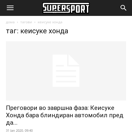
SuperSport.mk
дома
тагови
кеисуке хонда
таг: кеисуке хонда
Преговори во завршна фаза: Кеисуке
Хонда бара блиндиран автомобил пред
да...
31 Jan 2020. 09:40