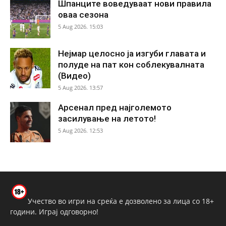
Шпанците воведуваат нови правила
оваа сезона
5 Aug 2026. 15:03
Нејмар целосно ја изгуби главата и
полуде на пат кон соблекувалната
(Видео)
5 Aug 2026. 13:57
Арсенал пред најголемото
засилување на летото!
5 Aug 2026. 12:53
Учество во игри на среќа е дозволено за лица со 18+
години. Играј одговорно!