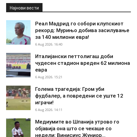
Најнови вести
Реал Мадрид го собори клупскиот
рекорд: Мурињо добива засилување
за 140 милиони евра!
6 Aug 2026. 16:40
Италијански петтолигаш доби
чудесен стадион вреден 62 милиона
евра
6 Aug 2026. 15:21
Голема трагедија: Гром уби
фудбалер, а повредени се уште 12
играчи!
6 Aug 2026. 14:11
Медиумите во Шпанија утрово го
објавија она што се чекаше со
недели: Винисиус Жуниор...