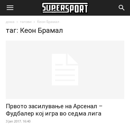
SuperSport.mk
дома
тагови
Кеон Брамал
таг: Кеон Брамал
Првото засилување на Арсенал –
Фудбалер кој игра во седма лига
3 Jan 2017. 16:40