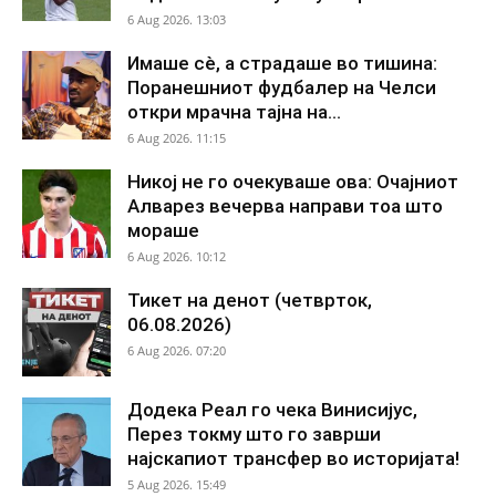
6 Aug 2026. 13:03
Имаше сè, а страдаше во тишина:
Поранешниот фудбалер на Челси
откри мрачна тајна на...
6 Aug 2026. 11:15
Никој не го очекуваше ова: Очајниот
Алварез вечерва направи тоа што
мораше
6 Aug 2026. 10:12
Тикет на денот (четврток,
06.08.2026)
6 Aug 2026. 07:20
Додека Реал го чека Винисијус,
Перез токму што го заврши
најскапиот трансфер во историјата!
5 Aug 2026. 15:49