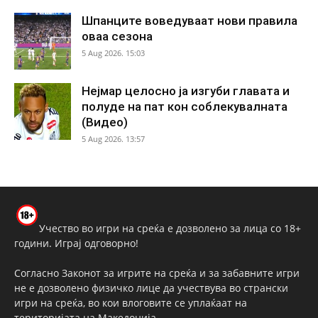
Шпанците воведуваат нови правила
оваа сезона
5 Aug 2026. 15:03
Нејмар целосно ја изгуби главата и
полуде на пат кон соблекувалната
(Видео)
5 Aug 2026. 13:57
Учество во игри на среќа е дозволено за лица со 18+
години. Играј одговорно!
Согласно Законот за игрите на среќа и за забавните игри
не е дозволено физичко лице да учествува во странски
игри на среќа, во кои влоговите се уплаќаат на
територијата на Македонија.