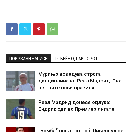
ПОВРЗАНИ НАПИСИ
ПОВЕЌЕ ОД АВТОРОТ
Мурињо воведува строга
дисциплина во Реал Мадрид: Ова
се трите нови правила!
Реал Мадрид донесе одлука:
Ендрик оди во Премиер лигата!
„Бомба“ пред полноќ: Ливерпул се