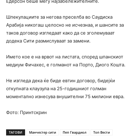
Едерсон беше меѓу најзабележителните.
Шпекулациите за негова преселба во Саудиска
Арабија никогаш целосно не исчезнаа, и шансите за
таков договор изгледаат како да се зголемуваат
додека Сити размислуваат за замени.
Името кое е на врвот на листата, според шпанскиот
медиум Фичахес, е голманот на Порто, Диого Кошта.
Не изгледа дека ќе биде евтин договор, бидејќи
откупната клаузула на 25-годишниот голман
моментално изнесува внушителни 75 милиони евра.
Фото: Принтскрин
ТАГОВИ
Манчестер сити
Пеп Гвардиол
Топ Вести