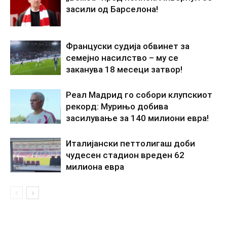
засили од Барселона!
Француски судија обвинет за
семејно насилство – му се
заканува 18 месеци затвор!
Реал Мадрид го собори клупскиот
рекорд: Мурињо добива
засилување за 140 милиони евра!
Италијански петтолигаш доби
чудесен стадион вреден 62
милиона евра