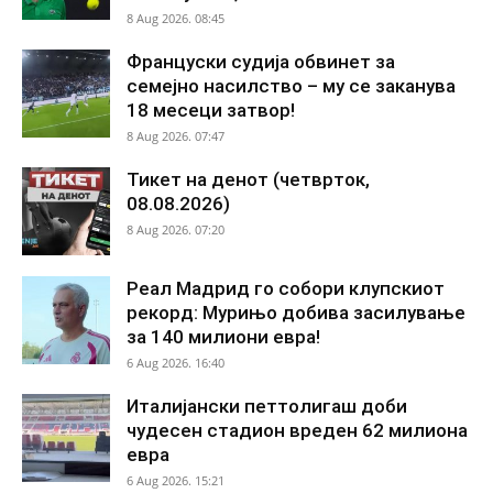
8 Aug 2026. 08:45
Француски судија обвинет за
семејно насилство – му се заканува
18 месеци затвор!
8 Aug 2026. 07:47
Тикет на денот (четврток,
08.08.2026)
8 Aug 2026. 07:20
Реал Мадрид го собори клупскиот
рекорд: Мурињо добива засилување
за 140 милиони евра!
6 Aug 2026. 16:40
Италијански петтолигаш доби
чудесен стадион вреден 62 милиона
евра
6 Aug 2026. 15:21