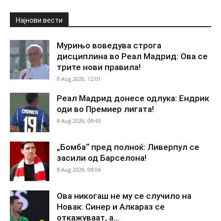
Најнови вести
Мурињо воведува строга
дисциплина во Реал Мадрид: Ова се
трите нови правила!
8 Aug 2026. 12:01
Реал Мадрид донесе одлука: Ендрик
оди во Премиер лигата!
8 Aug 2026. 09:43
„Бомба“ пред полноќ: Ливерпул се
засили од Барселона!
8 Aug 2026. 09:04
Ова никогаш не му се случило на
Новак: Синер и Алкараз се
откажуваат, а...