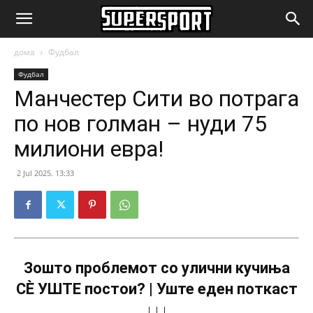
SuperSport.mk
дома
Фудбал
Фудбал
Манчестер Сити во потрага
по нов голман – нуди 75
милиони евра!
2 Jul 2025. 13:33
Зошто проблемот со улични кучиња
СÈ УШТЕ постои? | Уште еден поткаст
↓↓↓