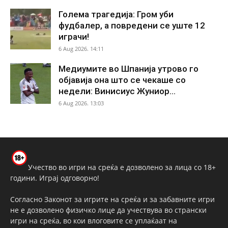
Голема трагедија: Гром уби
фудбалер, а повредени се уште 12
играчи!
6 Aug 2026. 14:11
Медиумите во Шпанија утрово го
објавија она што се чекаше со
недели: Винисиус Жуниор...
6 Aug 2026. 13:03
Учество во игри на среќа е дозволено за лица со 18+
години. Играј одговорно!
Согласно Законот за игрите на среќа и за забавните игри
не е дозволено физичко лице да учествува во странски
игри на среќа, во кои влоговите се уплаќаат на