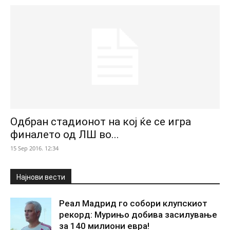
Одбран стадионот на кој ќе се игра
финалето од ЛШ во...
15 Sep 2016. 12:34
Најнови вести
Реал Мадрид го собори клупскиот
рекорд: Мурињо добива засилување
за 140 милиони евра!