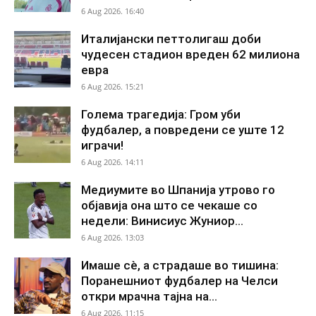
6 Aug 2026. 16:40
Италијански петтолигаш доби
чудесен стадион вреден 62 милиона
евра
6 Aug 2026. 15:21
Голема трагедија: Гром уби
фудбалер, а повредени се уште 12
играчи!
6 Aug 2026. 14:11
Медиумите во Шпанија утрово го
објавија она што се чекаше со
недели: Винисиус Жуниор...
6 Aug 2026. 13:03
Имаше сè, а страдаше во тишина:
Поранешниот фудбалер на Челси
откри мрачна тајна на...
6 Aug 2026. 11:15