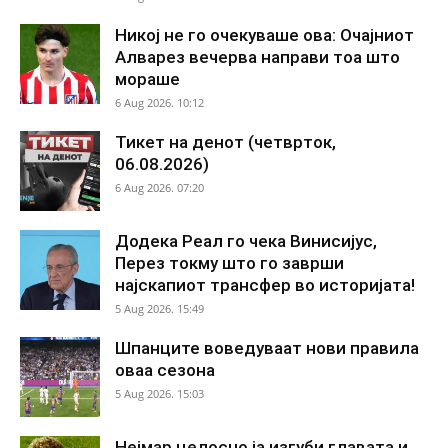
Никој не го очекуваше ова: Очајниот
Алварез вечерва направи тоа што
мораше
6 Aug 2026. 10:12
Тикет на денот (четврток,
06.08.2026)
6 Aug 2026. 07:20
Додека Реал го чека Винисијус,
Перез токму што го заврши
најскапиот трансфер во историјата!
5 Aug 2026. 15:49
Шпанците воведуваат нови правила
оваа сезона
5 Aug 2026. 15:03
Нејмар целосно ја изгуби главата и