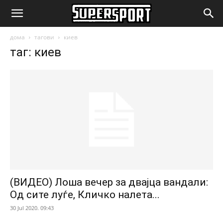
SuperSport.mk
дома
тагови
киев
таг: киев
(ВИДЕО) Лоша вечер за двајца вандали:
Од сите луѓе, Кличко налета...
30 Jul 2020. 09:43