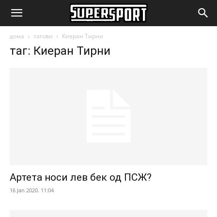
SuperSport.mk
дома
тагови
Киеран Тирни
таг: Киеран Тирни
Артета носи лев бек од ПСЖ?
16 Jan 2020. 11:04