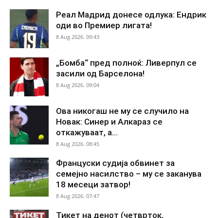
Реал Мадрид донесе одлука: Ендрик
оди во Премиер лигата!
8 Aug 2026. 09:43
„Бомба“ пред полноќ: Ливерпул се
засили од Барселона!
8 Aug 2026. 09:04
Ова никогаш не му се случило на
Новак: Синер и Алкараз се
откажуваат, а...
8 Aug 2026. 08:45
Француски судија обвинет за
семејно насилство – му се заканува
18 месеци затвор!
8 Aug 2026. 07:47
Тикет на денот (четврток,