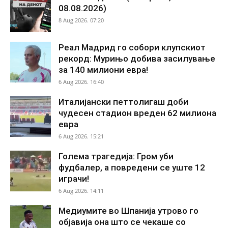
08.08.2026)
8 Aug 2026. 07:20
Реал Мадрид го собори клупскиот
рекорд: Мурињо добива засилување
за 140 милиони евра!
6 Aug 2026. 16:40
Италијански петтолигаш доби
чудесен стадион вреден 62 милиона
евра
6 Aug 2026. 15:21
Голема трагедија: Гром уби
фудбалер, а повредени се уште 12
играчи!
6 Aug 2026. 14:11
Медиумите во Шпанија утрово го
објавија она што се чекаше со