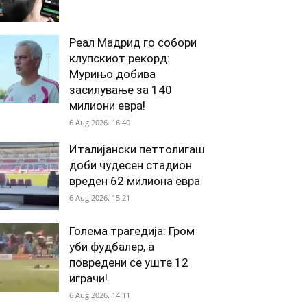
Реал Мадрид го собори
клупскиот рекорд:
Мурињо добива
засилување за 140
милиони евра!
6 Aug 2026. 16:40
Италијански петтолигаш
доби чудесен стадион
вреден 62 милиона евра
6 Aug 2026. 15:21
Голема трагедија: Гром
уби фудбалер, а
повредени се уште 12
играчи!
6 Aug 2026. 14:11