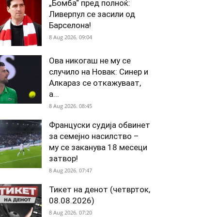
„Бомба“ пред полноќ:
Ливерпул се засили од
Барселона!
8 Aug 2026. 09:04
Ова никогаш не му се
случило на Новак: Синер и
Алкараз се откажуваат,
а...
8 Aug 2026. 08:45
Француски судија обвинет
за семејно насилство –
му се заканува 18 месеци
затвор!
8 Aug 2026. 07:47
Тикет на денот (четврток,
08.08.2026)
8 Aug 2026. 07:20