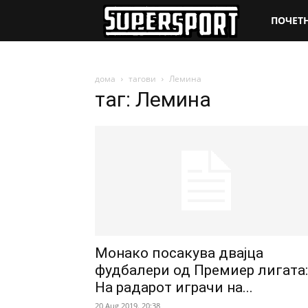
SuperSpo
ПОЧЕТ
дома
тагови
Лемина
таг: Лемина
Монако посакува двајца
фудбалери од Премиер лигата:
На радарот играчи на...
20 Aug 2019. 20:38