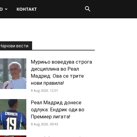
О
КОНТАКТ
Најнови вести
Мурињо воведува строга
дисциплина во Реал
Мадрид: Ова се трите
нови правила!
8 Aug 2026. 12:01
Реал Мадрид донесе
одлука: Ендрик оди во
Премиер лигата!
8 Aug 2026. 09:43