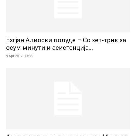
Езгјан Алиоски полуде – Со хет-трик за
осум минути и асистенција...
9 Apr 2017. 13:33