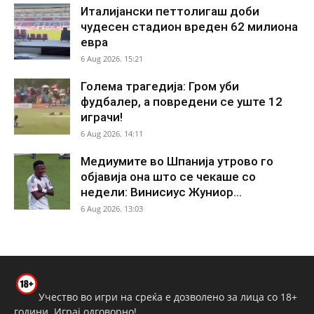
Италијански петтолигаш доби
чудесен стадион вреден 62 милиона
евра
6 Aug 2026. 15:21
Голема трагедија: Гром уби
фудбалер, а повредени се уште 12
играчи!
6 Aug 2026. 14:11
Медиумите во Шпанија утрово го
објавија она што се чекаше со
недели: Винисиус Жуниор...
6 Aug 2026. 13:03
Учество во игри на среќа е дозволено за лица со 18+
години. Играј одговорно!