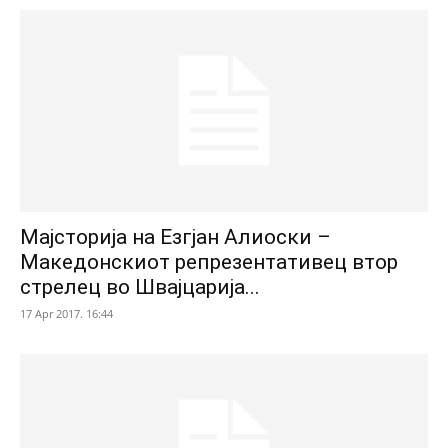
Мајсторија на Езгјан Алиоски –
Македонскиот репрезентативец втор
стрелец во Швајцарија...
17 Apr 2017. 16:44