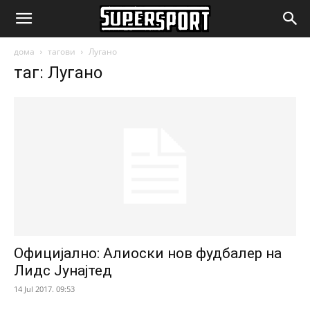
SuperSport.mk
дома
тагови
Лугано
таг: Лугано
Официјално: Алиоски нов фудбалер на
Лидс Јунајтед
14 Jul 2017. 09:53