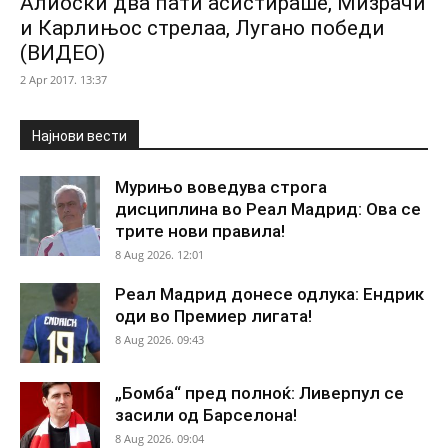
Алиоски два пати асистираше, Мизрачи
и Карлињос стрелаа, Лугано победи
(ВИДЕО)
2 Apr 2017. 13:37
Најнови вести
Мурињо воведува строга
дисциплина во Реал Мадрид: Ова се
трите нови правила!
8 Aug 2026. 12:01
Реал Мадрид донесе одлука: Ендрик
оди во Премиер лигата!
8 Aug 2026. 09:43
„Бомба“ пред полноќ: Ливерпул се
засили од Барселона!
8 Aug 2026. 09:04