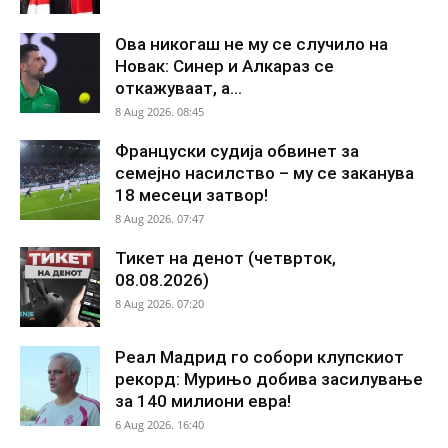
Ова никогаш не му се случило на
Новак: Синер и Алкараз се
откажуваат, а...
8 Aug 2026. 08:45
Француски судија обвинет за
семејно насилство – му се заканува
18 месеци затвор!
8 Aug 2026. 07:47
Тикет на денот (четврток,
08.08.2026)
8 Aug 2026. 07:20
Реал Мадрид го собори клупскиот
рекорд: Мурињо добива засилување
за 140 милиони евра!
6 Aug 2026. 16:40