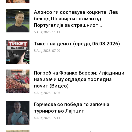
Алонсо ги составува коцките: Лев
бек од Шпанија и голман од
Португалија за страшниот...
5 Aug 2026. 11:11
Тикет на денот (среда, 05.08.2026)
5 Aug 2026. 07:20
Погреб на Франко Барези: Илјадници
навивачи му оддадоа последна
почит (Видео)
4 Aug 2026. 16:06
Ѓорческа со победа го започна
турнирот во Лајпциг
4 Aug 2026. 15:11