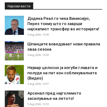
Најнови вести
Додека Реал го чека Винисијус,
Перез токму што го заврши
најскапиот трансфер во историјата!
5 Aug 2026. 15:49
Шпанците воведуваат нови правила
оваа сезона
5 Aug 2026. 15:03
Нејмар целосно ја изгуби главата и
полуде на пат кон соблекувалната
(Видео)
5 Aug 2026. 13:57
Арсенал пред најголемото
засилување на летото!
5 Aug 2026. 12:53