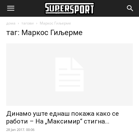
SuperSport.mk
дома
тагови
Маркос Гиљерме
таг: Маркос Гиљерме
Динамо уште еднаш покажа како се
работи – На „Максимир“ стигна...
28 Jan 2017. 00:06