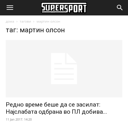
SuperSport.mk
дома
тагови
мартин олсон
таг: мартин олсон
Редно време беше да се засилат:
Најслабата одбрана во ПЛ добива...
11 Jan 2017. 14:20