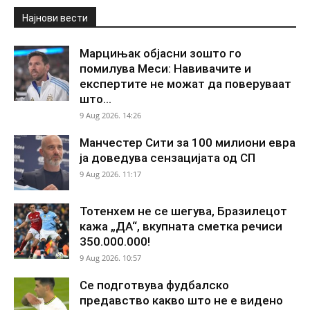
Најнови вести
Марцињак објасни зошто го
помилува Меси: Навивачите и
експертите не можат да поверуваат
што...
9 Aug 2026. 14:26
Манчестер Сити за 100 милиони евра
ја доведува сензацијата од СП
9 Aug 2026. 11:17
Тотенхем не се шегува, Бразилецот
кажа „ДА“, вкупната сметка речиси
350.000.000!
9 Aug 2026. 10:57
Се подготвува фудбалско
предавство какво што не е видено