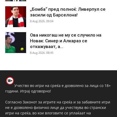
„Бомба“ пред полноќ: Ливерпул се
засили од Барселона!
8 Aug 2026. 09:04
Ова никогаш не му се случило на
Новак: Синер и Алкараз се
откажуваат, а...
8 Aug 2026. 08:45
Учество во игри на среќа е дозволено за лица со 18+
години. Играј одговорно!
Согласно Законот за игрите на среќа и за забавните игри
не е дозволено физичко лице да учествува во странски
игри на среќа, во кои влоговите се уплаќаат на