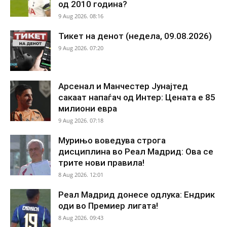
од 2010 година?
9 Aug 2026. 08:16
Тикет на денот (недела, 09.08.2026)
9 Aug 2026. 07:20
Арсенал и Манчестер Јунајтед
сакаат напаѓач од Интер: Цената е 85
милиони евра
9 Aug 2026. 07:18
Мурињо воведува строга
дисциплина во Реал Мадрид: Ова се
трите нови правила!
8 Aug 2026. 12:01
Реал Мадрид донесе одлука: Ендрик
оди во Премиер лигата!
8 Aug 2026. 09:43