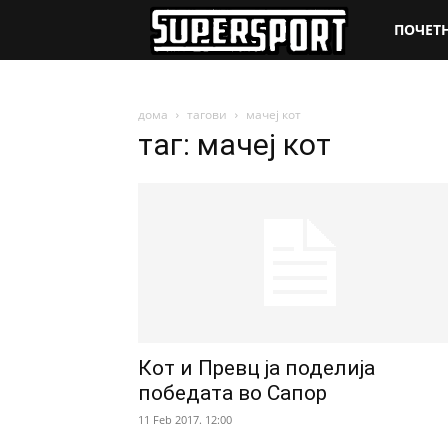
SuperSpo
ПОЧЕТ
дома
тагови
мачеј кот
таг: мачеј кот
Кот и Превц ја поделија
победата во Сапор
11 Feb 2017. 12:00