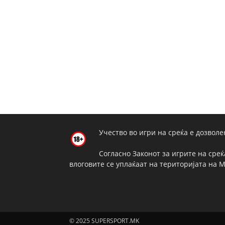
Учество во игри на среќа е дозволе
Согласно Законот за игрите на среќ
влоговите се уплаќаат на територијата на 
© 2025 SUPERSPORT.MK