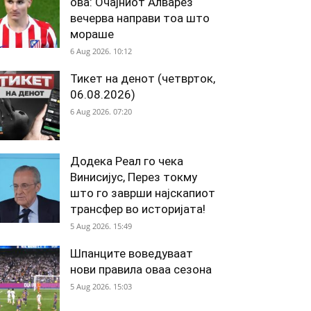
ова: Очајниот Алварез
вечерва направи тоа што
мораше
6 Aug 2026. 10:12
Тикет на денот (четврток,
06.08.2026)
6 Aug 2026. 07:20
Додека Реал го чека
Винисијус, Перез токму
што го заврши најскапиот
трансфер во историјата!
5 Aug 2026. 15:49
Шпанците воведуваат
нови правила оваа сезона
5 Aug 2026. 15:03