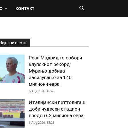
О
КОНТАКТ
Најнови вести
Реал Мадрид го собори
клупскиот рекорд:
Мурињо добива
засилување за 140
милиони евра!
6 Aug 2026. 16:40
Италијански петтолигаш
доби чудесен стадион
вреден 62 милиона евра
6 Aug 2026. 15:21