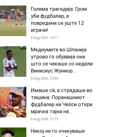
Голема трагедија: Гром
уби фудбалер, а
повредени се уште 12
играчи!
6 Aug 2026. 14:11
Медиумите во Шпанија
утрово го објавија она
што се чекаше со недели:
Винисиус Жуниор...
6 Aug 2026. 13:03
Имаше сè, а страдаше во
тишина: Поранешниот
фудбалер на Челси откри
мрачна тајна на...
6 Aug 2026. 11:15
Никој не го очекуваше