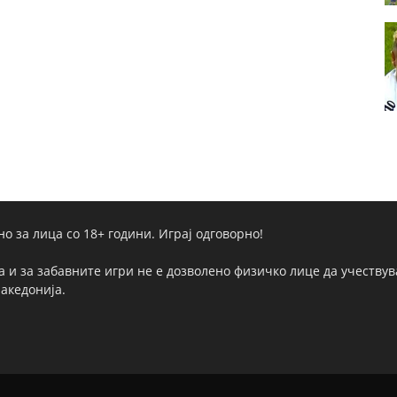
но за лица со 18+ години. Играј одговорно!
а и за забавните игри не е дозволено физичко лице да учествува
Македонија.