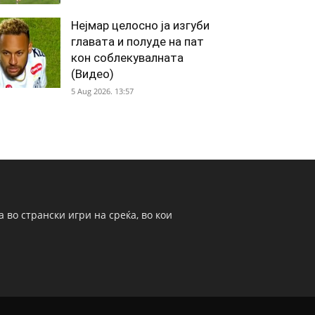
Нејмар целосно ја изгуби
главата и полуде на пат
кон соблекувалната
(Видео)
5 Aug 2026. 13:57
 во странски игри на среќа, во кои