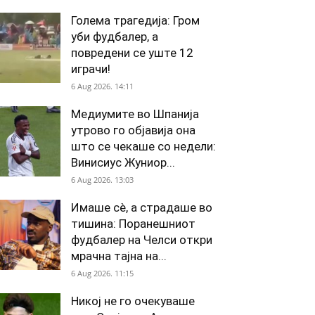
Голема трагедија: Гром
уби фудбалер, а
повредени се уште 12
играчи!
6 Aug 2026. 14:11
Медиумите во Шпанија
утрово го објавија она
што се чекаше со недели:
Винисиус Жуниор...
6 Aug 2026. 13:03
Имаше сè, а страдаше во
тишина: Поранешниот
фудбалер на Челси откри
мрачна тајна на...
6 Aug 2026. 11:15
Никој не го очекуваше