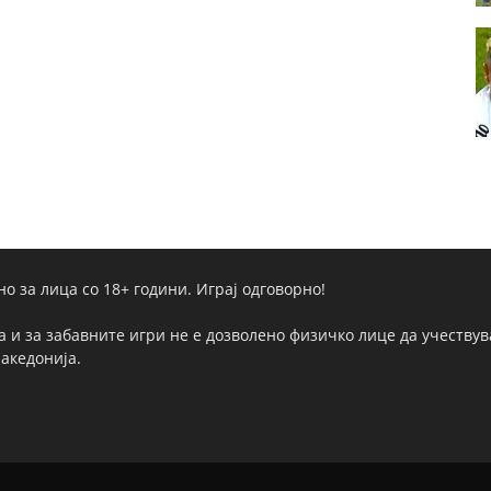
но за лица со 18+ години. Играј одговорно!
а и за забавните игри не е дозволено физичко лице да учествува
Македонија.