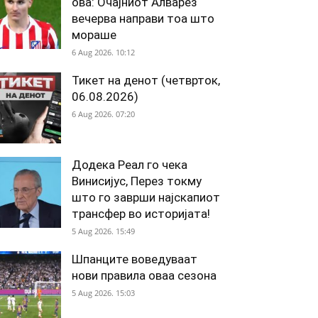
ова: Очајниот Алварез
вечерва направи тоа што
мораше
6 Aug 2026. 10:12
Тикет на денот (четврток,
06.08.2026)
6 Aug 2026. 07:20
Додека Реал го чека
Винисијус, Перез токму
што го заврши најскапиот
трансфер во историјата!
5 Aug 2026. 15:49
Шпанците воведуваат
нови правила оваа сезона
5 Aug 2026. 15:03