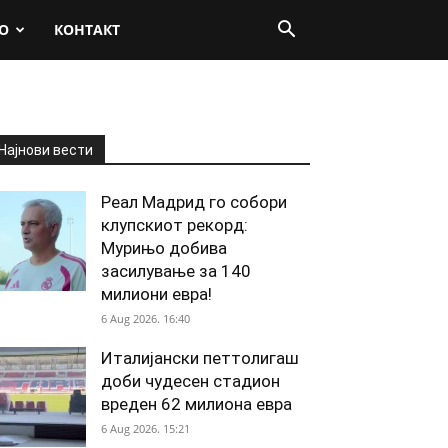
О
КОНТАКТ
Најнови вести
Реал Мадрид го собори
клупскиот рекорд:
Мурињо добива
засилување за 140
милиони евра!
6 Aug 2026. 16:40
Италијански петтолигаш
доби чудесен стадион
вреден 62 милиона евра
6 Aug 2026. 15:21