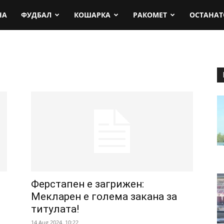
rt.mk
НА
ФУДБАЛ
КОШАРКА
РАКОМЕТ
ОСТАНАТ
Ферстапен е загрижен:
о
Мекларен е голема закана за
титулата!
14 Aug 2024. 10:22