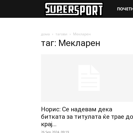
SuperSpo
ПОЧЕТ
дома
тагови
Мекларен
таг: Мекларен
Норис: Се надевам дека
битката за титулата ќе трае д
крај...
26 Sep 2024. 09:19