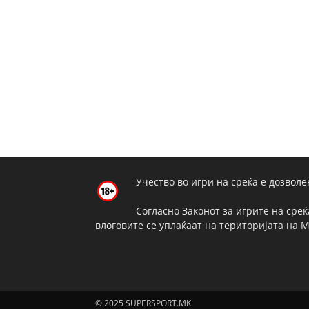
Учество во игри на среќа е дозволе
Согласно Законот за игрите на среќ
влоговите се уплаќаат на територијата на 
© 2025 SUPERSPORT.MK