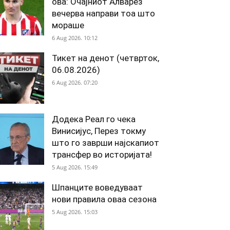
ова: Очајниот Алварез
вечерва направи тоа што
мораше
6 Aug 2026. 10:12
Тикет на денот (четврток,
06.08.2026)
6 Aug 2026. 07:20
Додека Реал го чека
Винисијус, Перез токму
што го заврши најскапиот
трансфер во историјата!
5 Aug 2026. 15:49
Шпанците воведуваат
нови правила оваа сезона
5 Aug 2026. 15:03