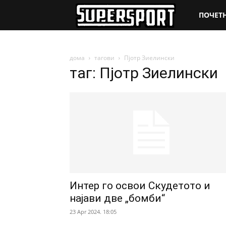
SuperSpo
ПОЧЕТ
дома
тагови
Пјотр Зиелински
таг: Пјотр Зиелински
Интер го освои Скудетото и
најави две „бомби“
23 Apr 2024. 18:05