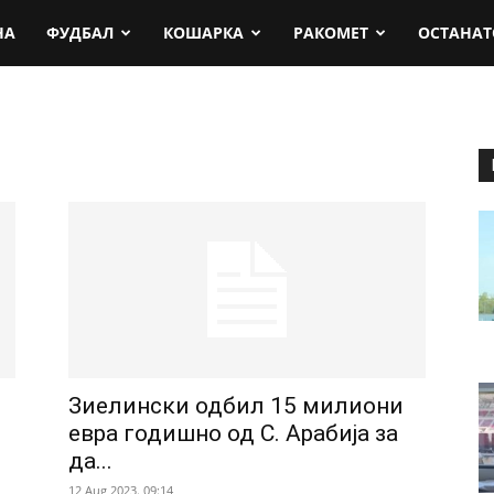
rt.mk
НА
ФУДБАЛ
КОШАРКА
РАКОМЕТ
ОСТАНАТ
Зиелински одбил 15 милиони
евра годишно од С. Арабија за
да...
12 Aug 2023. 09:14