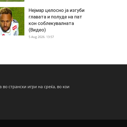
Нејмар целосно ја изгуби
главата и полуде на пат
кон соблекувалната
(Видео)
5 Aug 2026. 13:57
 во странски игри на среќа, во кои