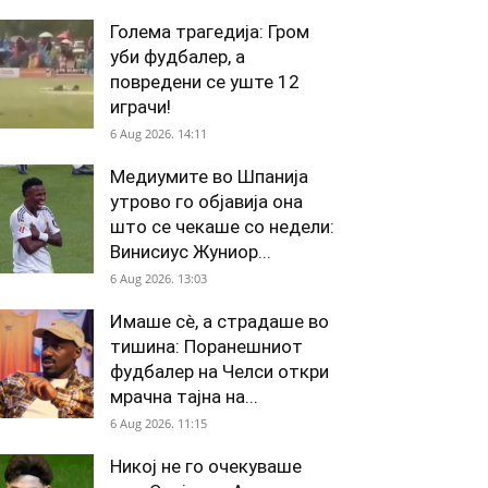
Голема трагедија: Гром
уби фудбалер, а
повредени се уште 12
играчи!
6 Aug 2026. 14:11
Медиумите во Шпанија
утрово го објавија она
што се чекаше со недели:
Винисиус Жуниор...
6 Aug 2026. 13:03
Имаше сè, а страдаше во
тишина: Поранешниот
фудбалер на Челси откри
мрачна тајна на...
6 Aug 2026. 11:15
Никој не го очекуваше