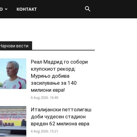
О
КОНТАКТ
Најнови вести
Реал Мадрид го собори
клупскиот рекорд:
Мурињо добива
засилување за 140
милиони евра!
6 Aug 2026. 16:40
Италијански петтолигаш
доби чудесен стадион
вреден 62 милиона евра
6 Aug 2026. 15:21