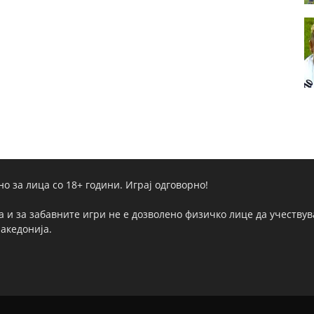
но за лица со 18+ години. Играј одговорно!
а и за забавните игри не е дозволено физичко лице да учествува
Македонија.