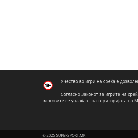
Учество во игри на среќа е дозволе
Согласно Законот за игрите на среќ
влоговите се уплаќаат на територијата на 
© 2025 SUPERSPORT.MK