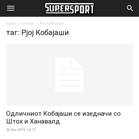
SuperSport.mk
дома
тагови
Рјој Кобајаши
таг: Рјој Кобајаши
Одличниот Кобајаши се изедначи со
Штох и Ханавалд
30 Dec 2019. 10:13