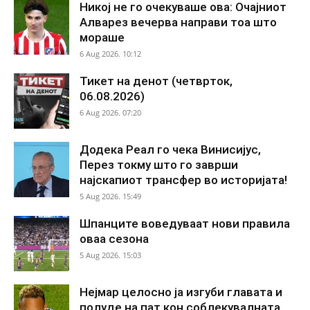
Никој не го очекуваше ова: Очајниот
Алварез вечерва направи тоа што
мораше
6 Aug 2026. 10:12
Тикет на денот (четврток,
06.08.2026)
6 Aug 2026. 07:20
Додека Реал го чека Винисијус,
Перез токму што го заврши
најскапиот трансфер во историјата!
5 Aug 2026. 15:49
Шпанците воведуваат нови правила
оваа сезона
5 Aug 2026. 15:03
Нејмар целосно ја изгуби главата и
полуде на пат кон соблекувалната