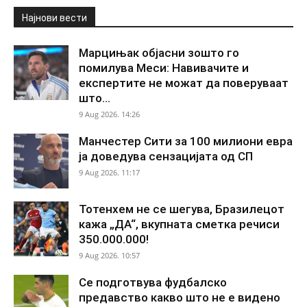
Најнови вести
Марцињак објасни зошто го
помилува Меси: Навивачите и
експертите не можат да поверуваат
што...
9 Aug 2026. 14:26
Манчестер Сити за 100 милиони евра
ја доведува сензацијата од СП
9 Aug 2026. 11:17
Тотенхем не се шегува, Бразилецот
кажа „ДА“, вкупната сметка речиси
350.000.000!
9 Aug 2026. 10:57
Се подготвува фудбалско
предавство какво што не е видено