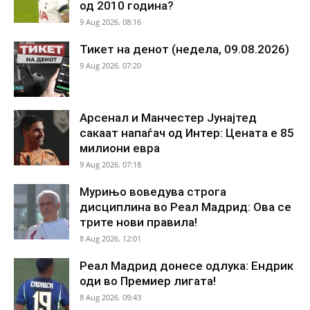
од 2010 година?
9 Aug 2026. 08:16
Тикет на денот (недела, 09.08.2026)
9 Aug 2026. 07:20
Арсенал и Манчестер Јунајтед
сакаат напаѓач од Интер: Цената е 85
милиони евра
9 Aug 2026. 07:18
Мурињо воведува строга
дисциплина во Реал Мадрид: Ова се
трите нови правила!
8 Aug 2026. 12:01
Реал Мадрид донесе одлука: Ендрик
оди во Премиер лигата!
8 Aug 2026. 09:43