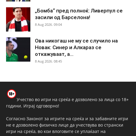
„Бомба“ пред полноќ: Ливерпул се
засили од Барселона!
8 Aug 2026. 09:04
Ова никогаш не му се случило на
Новак: Синер и Алкараз се
откажуваат, а...
8 Aug 2026. 08:45
Учество во игри на среќа е дозволено за лица со 18+
години. Играј одговорно!
Согласно Законот за игрите на среќа и за забавните игри
не е дозволено физичко лице да учествува во странски
игри на среќа, во кои влоговите се уплаќаат на