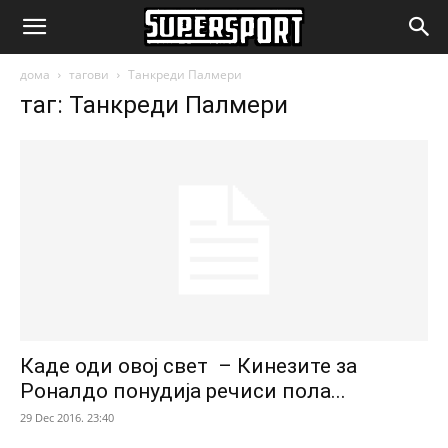
SuperSport.mk
дома
тагови
Танкреди Палмери
таг: Танкреди Палмери
Каде оди овој свет – Кинезите за
Роналдо понудија речиси пола...
29 Dec 2016. 23:40