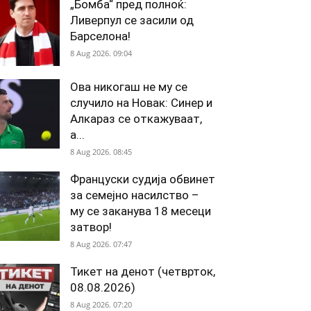
„Бомба“ пред полноќ:
Ливерпул се засили од
Барселона!
8 Aug 2026. 09:04
Ова никогаш не му се
случило на Новак: Синер и
Алкараз се откажуваат,
а...
8 Aug 2026. 08:45
Француски судија обвинет
за семејно насилство –
му се заканува 18 месеци
затвор!
8 Aug 2026. 07:47
Тикет на денот (четврток,
08.08.2026)
8 Aug 2026. 07:20