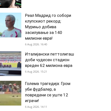
Реал Мадрид го собори
клупскиот рекорд:
Мурињо добива
засилување за 140
милиони евра!
6 Aug 2026. 16:40
Италијански петтолигаш
доби чудесен стадион
вреден 62 милиона евра
6 Aug 2026. 15:21
Голема трагедија: Гром
уби фудбалер, а
повредени се уште 12
играчи!
6 Aug 2026. 14:11