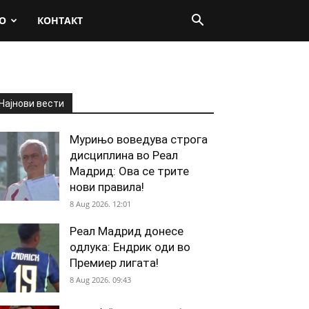
О
КОНТАКТ
Најнови вести
Мурињо воведува строга
дисциплина во Реал
Мадрид: Ова се трите
нови правила!
8 Aug 2026. 12:01
Реал Мадрид донесе
одлука: Ендрик оди во
Премиер лигата!
8 Aug 2026. 09:43