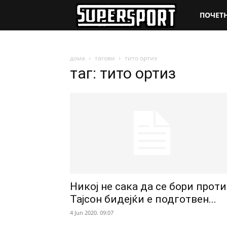
SuperSpo
ПОЧЕТ
дома
тагови
тито ортиз
таг: тито ортиз
Никој не сака да се бори прот
Тајсон бидејќи е подготвен...
4 Jun 2020. 09:07