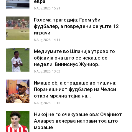
евра
6 Aug 2026. 15:21
Голема трагедија: Гром уби
фудбалер, а повредени се уште 12
играчи!
6 Aug 2026. 14:11
Медиумите во Шпанија утрово го
објавија она што се чекаше со
недели: Винисиус Жуниор...
6 Aug 2026. 13:03
Имаше сè, а страдаше во тишина:
Поранешниот фудбалер на Челси
откри мрачна тајна на...
6 Aug 2026. 11:15
Никој не го очекуваше ова: Очајниот
Алварез вечерва направи тоа што
мораше