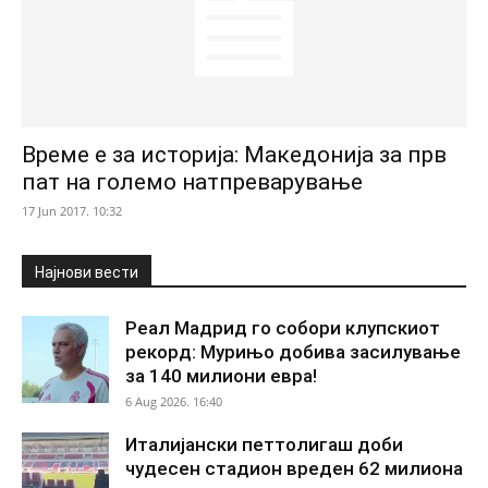
Време е за историја: Македонија за прв
пат на големо натпреварување
17 Jun 2017. 10:32
Најнови вести
Реал Мадрид го собори клупскиот
рекорд: Мурињо добива засилување
за 140 милиони евра!
6 Aug 2026. 16:40
Италијански петтолигаш доби
чудесен стадион вреден 62 милиона