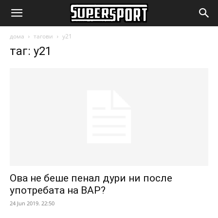
SuperSport.mk
дома
тагови
у21
таг: у21
Ова не беше пенал дури ни после
употребата на ВАР?
24 Jun 2019. 22:50