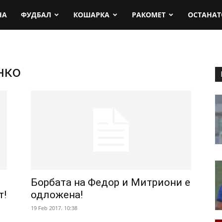
rt.mk
НА
ФУДБАЛ
КОШАРКА
РАКОМЕТ
ОСТАНАТ
нко
и
Борбата на Федор и Митриони е
т!
одложена!
19 Feb 2017. 10:38