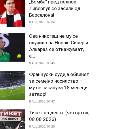
„Бомба“ пред полноќ:
Ливерпул се засили од
Барселона!
8 Aug 2026. 09:04
Ова никогаш не му се
случило на Новак: Синер и
Алкараз се откажуваат,
а...
8 Aug 2026. 08:45
Француски судија обвинет
за семејно насилство –
му се заканува 18 месеци
затвор!
8 Aug 2026. 07:47
Тикет на денот (четврток,
08.08.2026)
8 Aug 2026. 07:20