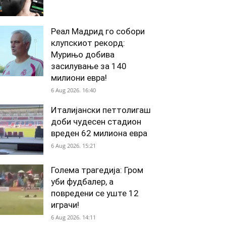
Реал Мадрид го собори
клупскиот рекорд:
Мурињо добива
засилување за 140
милиони евра!
6 Aug 2026. 16:40
Италијански петтолигаш
доби чудесен стадион
вреден 62 милиона евра
6 Aug 2026. 15:21
Голема трагедија: Гром
уби фудбалер, а
повредени се уште 12
играчи!
6 Aug 2026. 14:11