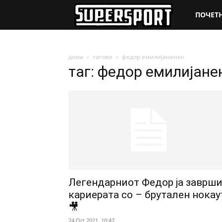
SuperSpo
ПОЧЕТ
дома
тагови
федор емилијаненко
таг: федор емилијане
Легендарниот Федор ја заврш
кариерата со – брутален нокау
🎥
24 Oct 2021. 10:47