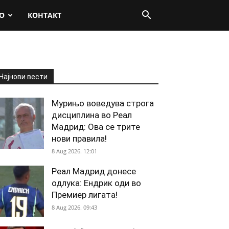
О
КОНТАКТ
Најнови вести
Мурињо воведува строга
дисциплина во Реал
Мадрид: Ова се трите
нови правила!
8 Aug 2026. 12:01
Реал Мадрид донесе
одлука: Ендрик оди во
Премиер лигата!
8 Aug 2026. 09:43