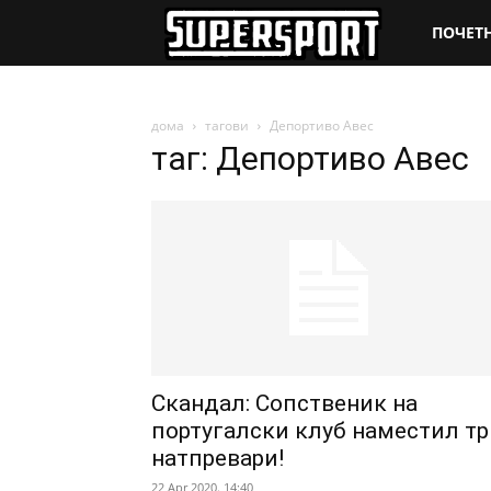
SuperSpo
ПОЧЕТ
дома
тагови
Депортиво Авес
таг: Депортиво Авес
Скандал: Сопственик на
португалски клуб наместил тр
натпревари!
22 Apr 2020. 14:40