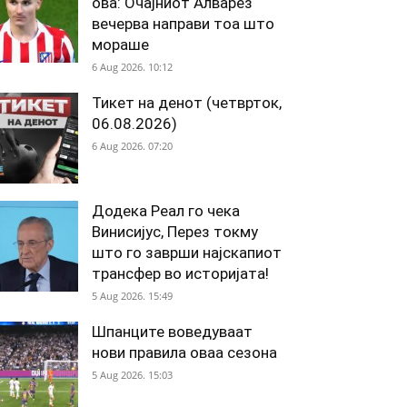
ова: Очајниот Алварез
вечерва направи тоа што
мораше
6 Aug 2026. 10:12
Тикет на денот (четврток,
06.08.2026)
6 Aug 2026. 07:20
Додека Реал го чека
Винисијус, Перез токму
што го заврши најскапиот
трансфер во историјата!
5 Aug 2026. 15:49
Шпанците воведуваат
нови правила оваа сезона
5 Aug 2026. 15:03