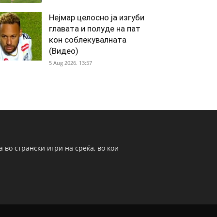
Нејмар целосно ја изгуби
главата и полуде на пат
кон соблекувалната
(Видео)
5 Aug 2026. 13:57
 во странски игри на среќа, во кои