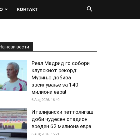
О
КОНТАКТ
Најнови вести
Реал Мадрид го собори
клупскиот рекорд:
Мурињо добива
засилување за 140
милиони евра!
6 Aug 2026. 16:40
Италијански петтолигаш
доби чудесен стадион
вреден 62 милиона евра
6 Aug 2026. 15:21