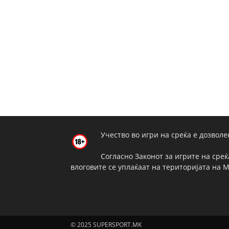
Учество во игри на среќа е дозволе
Согласно Законот за игрите на среќ
влоговите се уплаќаат на територијата на 
© 2025 SUPERSPORT.MK