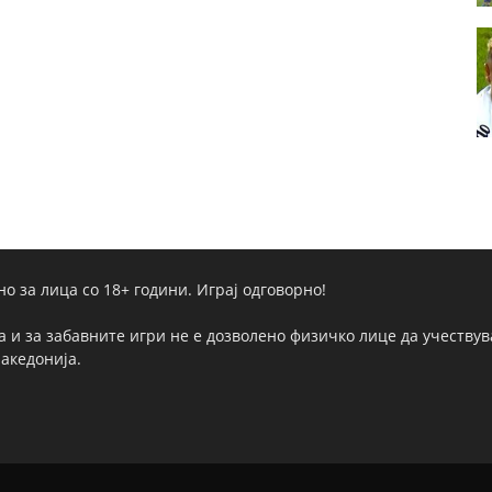
но за лица со 18+ години. Играј одговорно!
а и за забавните игри не е дозволено физичко лице да учествува
Македонија.