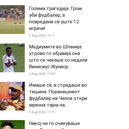
Голема трагедија: Гром
уби фудбалер, а
повредени се уште 12
играчи!
6 Aug 2026. 14:11
Медиумите во Шпанија
утрово го објавија она
што се чекаше со недели:
Винисиус Жуниор...
6 Aug 2026. 13:03
Имаше сè, а страдаше во
тишина: Поранешниот
фудбалер на Челси откри
мрачна тајна на...
6 Aug 2026. 11:15
Никој не го очекуваше