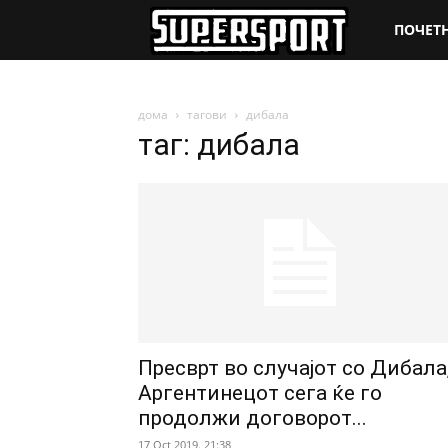
SuperSpo
ПОЧЕТ
дома
тагови
дибала
таг: дибала
Пресврт во случајот со Дибала
Аргентинецот сега ќе го
продолжи договорот...
17 Oct 2019. 21:38