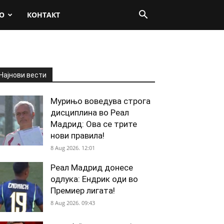
О
КОНТАКТ
Најнови вести
Мурињо воведува строга
дисциплина во Реал
Мадрид: Ова се трите
нови правила!
8 Aug 2026. 12:01
Реал Мадрид донесе
одлука: Ендрик оди во
Премиер лигата!
8 Aug 2026. 09:43