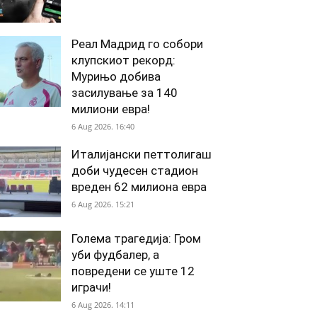
Реал Мадрид го собори
клупскиот рекорд:
Мурињо добива
засилување за 140
милиони евра!
6 Aug 2026. 16:40
Италијански петтолигаш
доби чудесен стадион
вреден 62 милиона евра
6 Aug 2026. 15:21
Голема трагедија: Гром
уби фудбалер, а
повредени се уште 12
играчи!
6 Aug 2026. 14:11