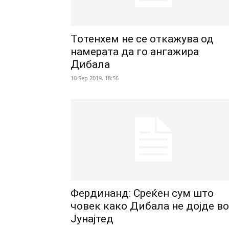
Тотенхем не се откажува од
намерата да го ангажира
Дибала
10 Sep 2019. 18:56
Фердинанд: Среќен сум што
човек како Дибала не дојде во
Јунајтед