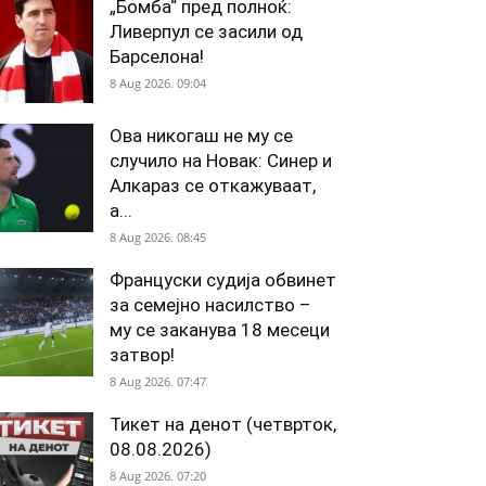
„Бомба“ пред полноќ:
Ливерпул се засили од
Барселона!
8 Aug 2026. 09:04
Ова никогаш не му се
случило на Новак: Синер и
Алкараз се откажуваат,
а...
8 Aug 2026. 08:45
Француски судија обвинет
за семејно насилство –
му се заканува 18 месеци
затвор!
8 Aug 2026. 07:47
Тикет на денот (четврток,
08.08.2026)
8 Aug 2026. 07:20