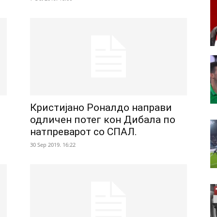
Кристиjано Роналдо направи
одличен потег кон Дибала по
натпреварот со СПАЛ.
30 Sep 2019. 16:22