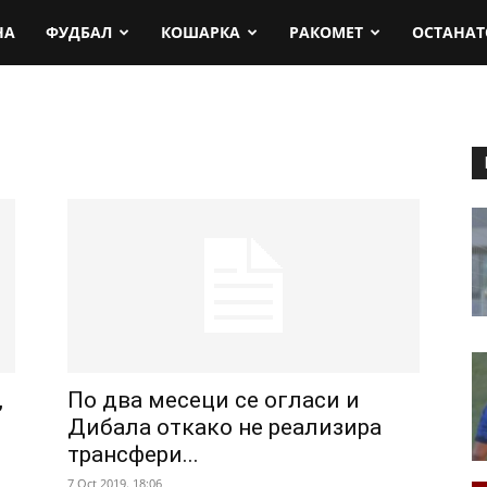
rt.mk
НА
ФУДБАЛ
КОШАРКА
РАКОМЕТ
ОСТАНАТ
,
По два месеци се огласи и
Дибала откако не реализира
трансфери...
7 Oct 2019. 18:06