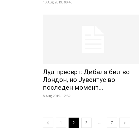
13 Aug 2019. 08:46
Луд пресврт: Дибала бил во
Лондон, но Јувентус во
последен момент...
8 Aug 2019. 12:52
...
1
2
3
7