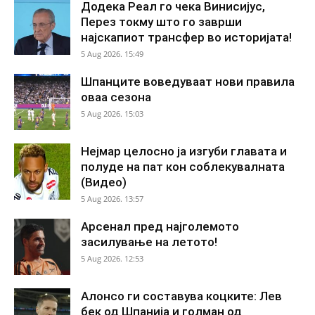
Додека Реал го чека Винисијус,
Перез токму што го заврши
најскапиот трансфер во историјата!
5 Aug 2026. 15:49
Шпанците воведуваат нови правила
оваа сезона
5 Aug 2026. 15:03
Нејмар целосно ја изгуби главата и
полуде на пат кон соблекувалната
(Видео)
5 Aug 2026. 13:57
Арсенал пред најголемото
засилување на летото!
5 Aug 2026. 12:53
Алонсо ги составува коцките: Лев
бек од Шпанија и голман од