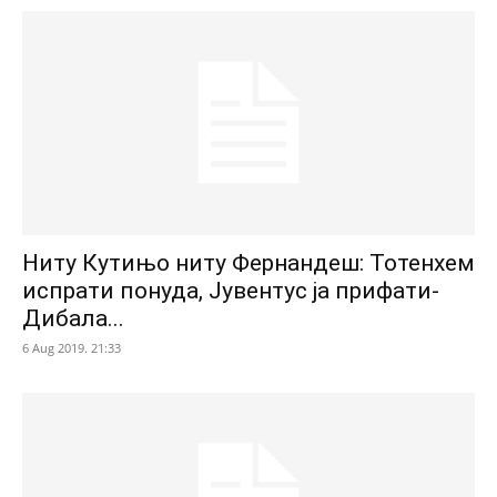
Ниту Кутињо ниту Фернандеш: Тотенхем
испрати понуда, Јувентус ја прифати-
Дибала...
6 Aug 2019. 21:33