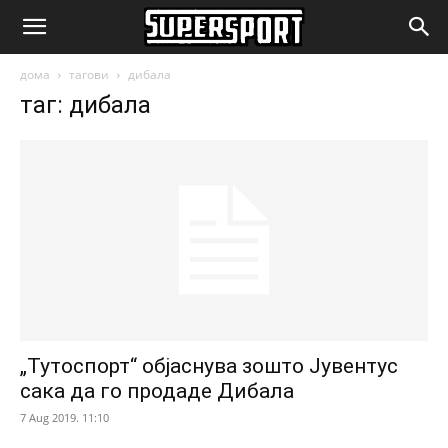
SuperSport.mk
дома
тагови
дибала
таг: дибала
„Тутоспорт“ објаснува зошто Јувентус
сака да го продаде Дибала
7 Aug 2019. 11:10