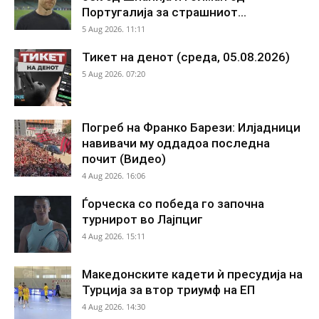
Португалија за страшниот...
5 Aug 2026. 11:11
Тикет на денот (среда, 05.08.2026)
5 Aug 2026. 07:20
Погреб на Франко Барези: Илјадници
навивачи му оддадоа последна
почит (Видео)
4 Aug 2026. 16:06
Ѓорческа со победа го започна
турнирот во Лајпциг
4 Aug 2026. 15:11
Македонските кадети ѝ пресудија на
Турција за втор триумф на ЕП
4 Aug 2026. 14:30