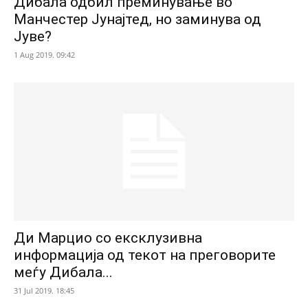
Дибала одбил преминување во
Манчестер Јунајтед, но заминува од
Јуве?
1 Aug 2019. 09:42
Ди Марцио со ексклузивна
информација од текот на преговорите
меѓу Дибала...
31 Jul 2019. 18:45