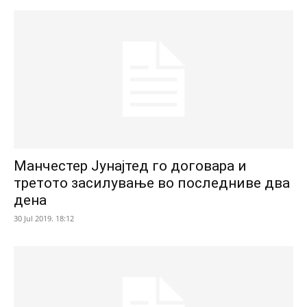
Манчестер Јунајтед го договара и
третото засилување во последниве два
дена
30 Jul 2019. 18:12