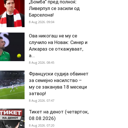
„Бомба“ пред полноќ:
Ливерпул се засили од
Барселона!
8 Aug 2026. 09:04
Ова никогаш не му се
случило на Новак: Синер и
Алкараз се откажуваат,
а...
8 Aug 2026. 08:45
Француски судија обвинет
за семејно насилство –
му се заканува 18 месеци
затвор!
8 Aug 2026. 07:47
Тикет на денот (четврток,
08.08.2026)
8 Aug 2026. 07:20