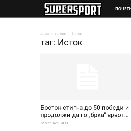
SuperSpo
ПОЧЕТ
дома
тагови
Исток
таг: Исток
Бостон стигна до 50 победи и
продолжи да го „брка“ врвот...
22 Mar 2023. 10:11