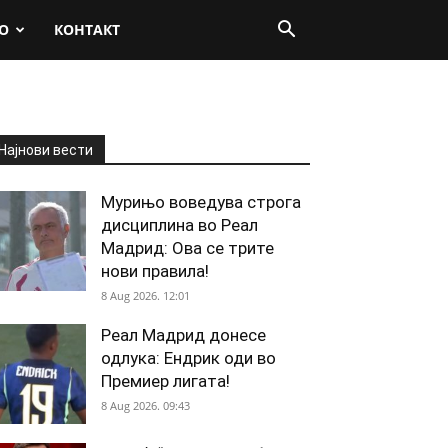
О
КОНТАКТ
Најнови вести
Мурињо воведува строга
дисциплина во Реал
Мадрид: Ова се трите
нови правила!
8 Aug 2026. 12:01
Реал Мадрид донесе
одлука: Ендрик оди во
Премиер лигата!
8 Aug 2026. 09:43