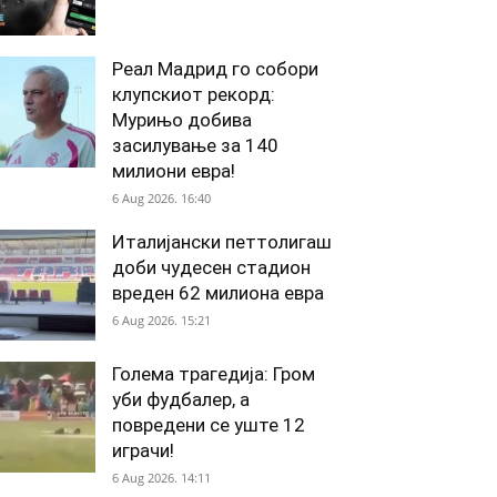
Реал Мадрид го собори
клупскиот рекорд:
Мурињо добива
засилување за 140
милиони евра!
6 Aug 2026. 16:40
Италијански петтолигаш
доби чудесен стадион
вреден 62 милиона евра
6 Aug 2026. 15:21
Голема трагедија: Гром
уби фудбалер, а
повредени се уште 12
играчи!
6 Aug 2026. 14:11