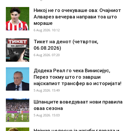
Никој не го очекуваше ова: Очајниот
Алварез вечерва направи тоа што
мораше
6 Aug 2026. 10:12
Тикет на денот (четврток,
06.08.2026)
6 Aug 2026. 07:20
Додека Реал го чека Винисијус,
Перез токму што го заврши
најскапиот трансфер во историјата!
5 Aug 2026. 15:49
Шпанците воведуваат нови правила
оваа сезона
5 Aug 2026. 15:03
Нејмар целосно ја изгуби главата и