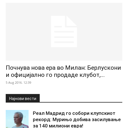
Почнува нова ера во Милан: Берлускони
и официјално го продаде клубот,...
5 Aug 2016. 12:39
Најнови вести
Реал Мадрид го собори клупскиот
рекорд: Мурињо добива засилување
за 140 милиони евра!