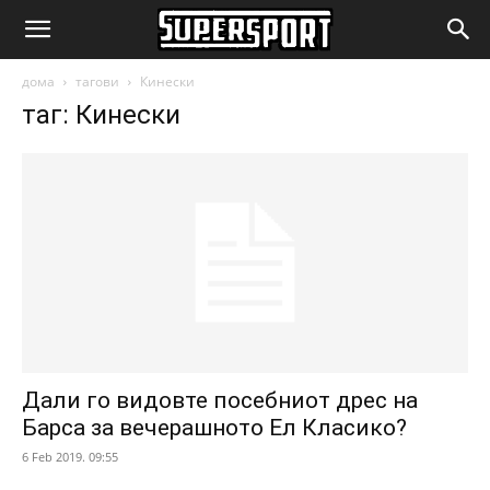
SuperSport.mk
дома
тагови
Кинески
таг: Кинески
Дали го видовте посебниот дрес на
Барса за вечерашното Ел Класико?
6 Feb 2019. 09:55