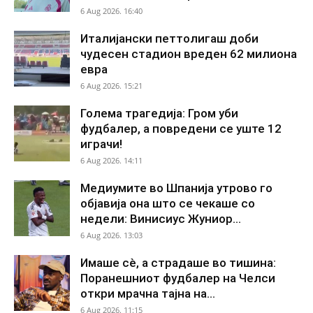
6 Aug 2026. 16:40
Италијански петтолигаш доби
чудесен стадион вреден 62 милиона
евра
6 Aug 2026. 15:21
Голема трагедија: Гром уби
фудбалер, а повредени се уште 12
играчи!
6 Aug 2026. 14:11
Медиумите во Шпанија утрово го
објавија она што се чекаше со
недели: Винисиус Жуниор...
6 Aug 2026. 13:03
Имаше сè, а страдаше во тишина:
Поранешниот фудбалер на Челси
откри мрачна тајна на...
6 Aug 2026. 11:15