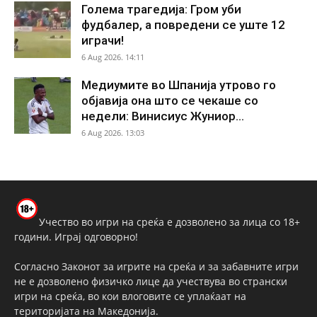
Голема трагедија: Гром уби
фудбалер, а повредени се уште 12
играчи!
6 Aug 2026. 14:11
Медиумите во Шпанија утрово го
објавија она што се чекаше со
недели: Винисиус Жуниор...
6 Aug 2026. 13:03
Учество во игри на среќа е дозволено за лица со 18+
години. Играј одговорно!
Согласно Законот за игрите на среќа и за забавните игри
не е дозволено физичко лице да учествува во странски
игри на среќа, во кои влоговите се уплаќаат на
територијата на Македонија.