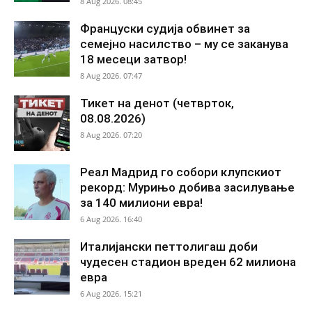
8 Aug 2026. 08:45
Француски судија обвинет за
семејно насилство – му се заканува
18 месеци затвор!
8 Aug 2026. 07:47
Тикет на денот (четврток,
08.08.2026)
8 Aug 2026. 07:20
Реал Мадрид го собори клупскиот
рекорд: Мурињо добива засилување
за 140 милиони евра!
6 Aug 2026. 16:40
Италијански петтолигаш доби
чудесен стадион вреден 62 милиона
евра
6 Aug 2026. 15:21