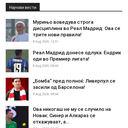
Најнови вести
Мурињо воведува строга
дисциплина во Реал Мадрид: Ова се
трите нови правила!
8 Aug 2026. 12:01
Реал Мадрид донесе одлука: Ендрик
оди во Премиер лигата!
8 Aug 2026. 09:43
„Бомба“ пред полноќ: Ливерпул се
засили од Барселона!
8 Aug 2026. 09:04
Ова никогаш не му се случило на
Новак: Синер и Алкараз се
откажуваат, а...