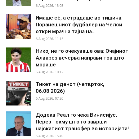
6 Aug 2026. 13:03
Имаше сè, а страдаше во тишина:
Поранешниот фудбалер на Челси
откри мрачна тајна на...
6 Aug 2026. 11:15
Никој не го очекуваше ова: Очајниот
Алварез вечерва направи тоа што
мораше
6 Aug 2026. 10:12
Тикет на денот (четврток,
06.08.2026)
6 Aug 2026. 07:20
Додека Реал го чека Винисијус,
Перез токму што го заврши
најскапиот трансфер во историјата!
5 Aug 2026. 15:49