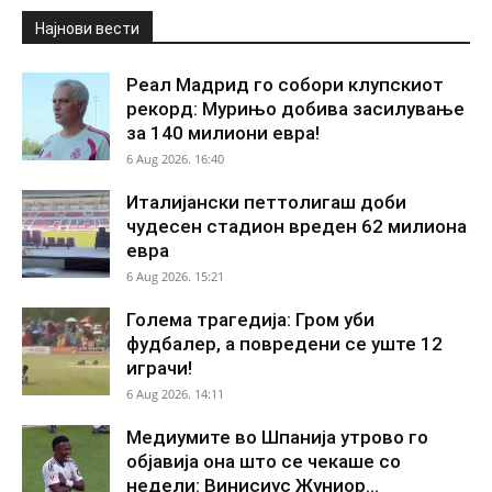
Најнови вести
Реал Мадрид го собори клупскиот
рекорд: Мурињо добива засилување
за 140 милиони евра!
6 Aug 2026. 16:40
Италијански петтолигаш доби
чудесен стадион вреден 62 милиона
евра
6 Aug 2026. 15:21
Голема трагедија: Гром уби
фудбалер, а повредени се уште 12
играчи!
6 Aug 2026. 14:11
Медиумите во Шпанија утрово го
објавија она што се чекаше со
недели: Винисиус Жуниор...