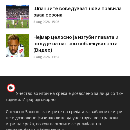
Шпанците воведуваат нови правила
оваа сезона
5 Aug 2026. 15:03
Нејмар целосно ја изгуби главата и
полуде на пат кон соблекувалната
(Видео)
5 Aug 2026. 13:57
Учество во игри на среќа е дозволено за лица со 18+
години. Играј одговорно!
Согласно Законот за игрите на среќа и за забавните игри
не е дозволено физичко лице да учествува во странски
игри на среќа, во кои влоговите се уплаќаат на
територијата на Македонија.