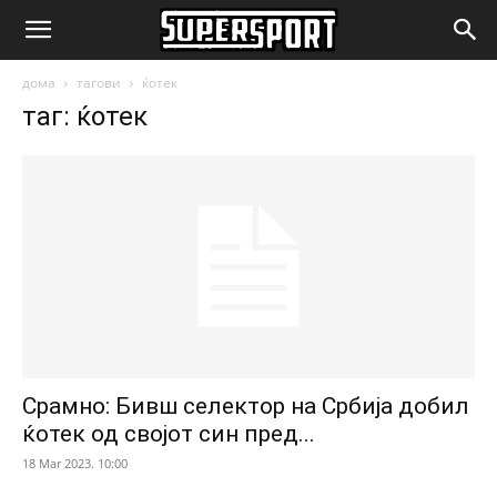
SuperSport.mk
дома
тагови
ќотек
таг: ќотек
Срамно: Бивш селектор на Србија добил
ќотек од својот син пред...
18 Mar 2023. 10:00