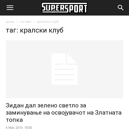
SuperSport.mk
дома
тагови
кралски клуб
таг: кралски клуб
Зидан дал зелено светло за
заминување на освојувачот на Златната
топка
6 May 2019. 18:00