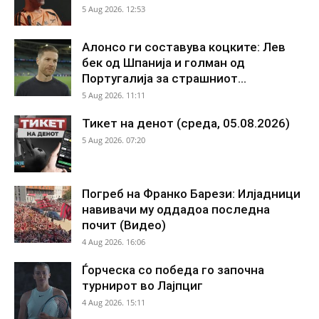
5 Aug 2026. 12:53
Алонсо ги составува коцките: Лев
бек од Шпанија и голман од
Португалија за страшниот...
5 Aug 2026. 11:11
Тикет на денот (среда, 05.08.2026)
5 Aug 2026. 07:20
Погреб на Франко Барези: Илјадници
навивачи му оддадоа последна
почит (Видео)
4 Aug 2026. 16:06
Ѓорческа со победа го започна
турнирот во Лајпциг
4 Aug 2026. 15:11