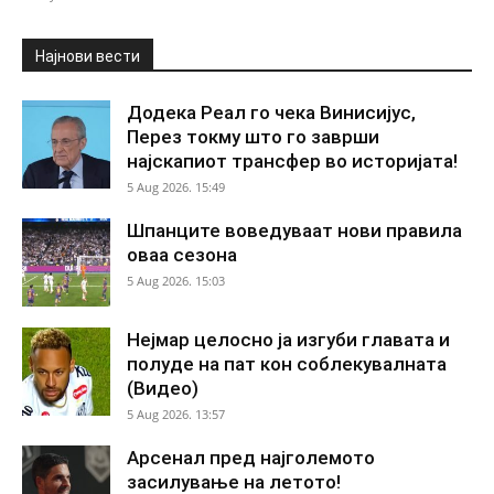
Најнови вести
Додека Реал го чека Винисијус,
Перез токму што го заврши
најскапиот трансфер во историјата!
5 Aug 2026. 15:49
Шпанците воведуваат нови правила
оваа сезона
5 Aug 2026. 15:03
Нејмар целосно ја изгуби главата и
полуде на пат кон соблекувалната
(Видео)
5 Aug 2026. 13:57
Арсенал пред најголемото
засилување на летото!