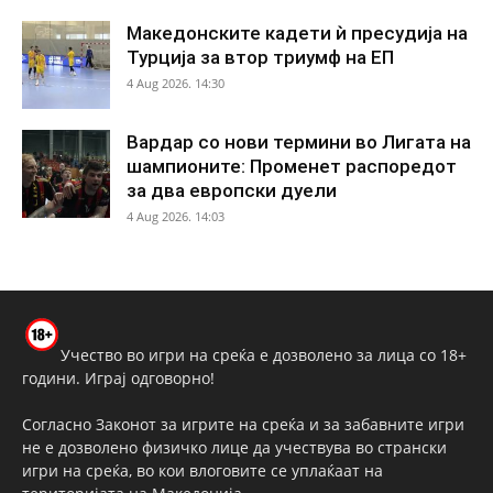
Македонските кадети ѝ пресудија на
Турција за втор триумф на ЕП
4 Aug 2026. 14:30
Вардар со нови термини во Лигата на
шампионите: Променет распоредот
за два европски дуели
4 Aug 2026. 14:03
Учество во игри на среќа е дозволено за лица со 18+
години. Играј одговорно!
Согласно Законот за игрите на среќа и за забавните игри
не е дозволено физичко лице да учествува во странски
игри на среќа, во кои влоговите се уплаќаат на