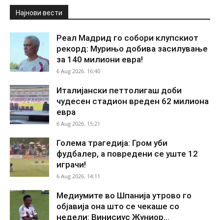
Најнови вести
Реал Мадрид го собори клупскиот
рекорд: Мурињо добива засилување
за 140 милиони евра!
6 Aug 2026. 16:40
Италијански петтолигаш доби
чудесен стадион вреден 62 милиона
евра
6 Aug 2026. 15:21
Голема трагедија: Гром уби
фудбалер, а повредени се уште 12
играчи!
6 Aug 2026. 14:11
Медиумите во Шпанија утрово го
објавија она што се чекаше со
недели: Винисиус Жуниор...