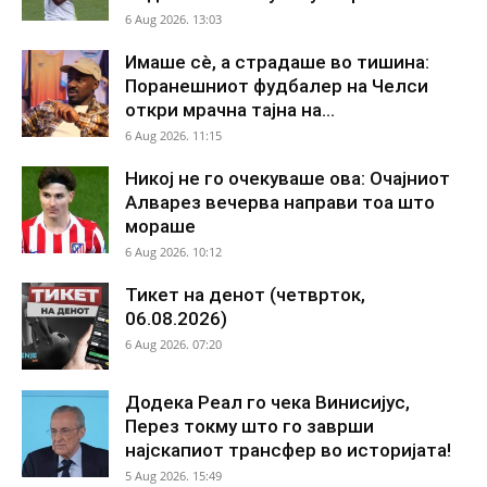
6 Aug 2026. 13:03
Имаше сè, а страдаше во тишина:
Поранешниот фудбалер на Челси
откри мрачна тајна на...
6 Aug 2026. 11:15
Никој не го очекуваше ова: Очајниот
Алварез вечерва направи тоа што
мораше
6 Aug 2026. 10:12
Тикет на денот (четврток,
06.08.2026)
6 Aug 2026. 07:20
Додека Реал го чека Винисијус,
Перез токму што го заврши
најскапиот трансфер во историјата!
5 Aug 2026. 15:49