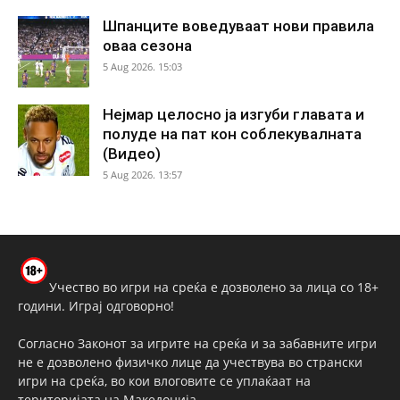
Шпанците воведуваат нови правила
оваа сезона
5 Aug 2026. 15:03
Нејмар целосно ја изгуби главата и
полуде на пат кон соблекувалната
(Видео)
5 Aug 2026. 13:57
Учество во игри на среќа е дозволено за лица со 18+
години. Играј одговорно!
Согласно Законот за игрите на среќа и за забавните игри
не е дозволено физичко лице да учествува во странски
игри на среќа, во кои влоговите се уплаќаат на
територијата на Македонија.