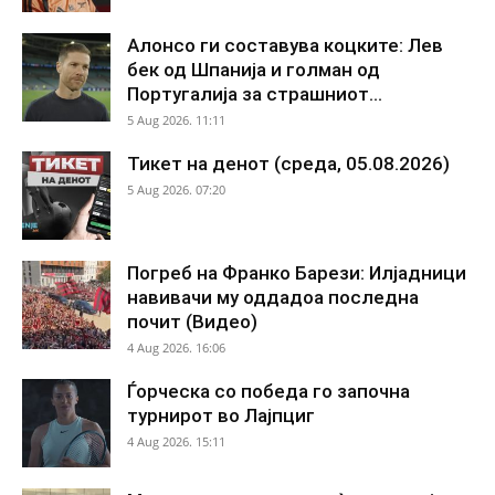
Алонсо ги составува коцките: Лев
бек од Шпанија и голман од
Португалија за страшниот...
5 Aug 2026. 11:11
Тикет на денот (среда, 05.08.2026)
5 Aug 2026. 07:20
Погреб на Франко Барези: Илјадници
навивачи му оддадоа последна
почит (Видео)
4 Aug 2026. 16:06
Ѓорческа со победа го започна
турнирот во Лајпциг
4 Aug 2026. 15:11