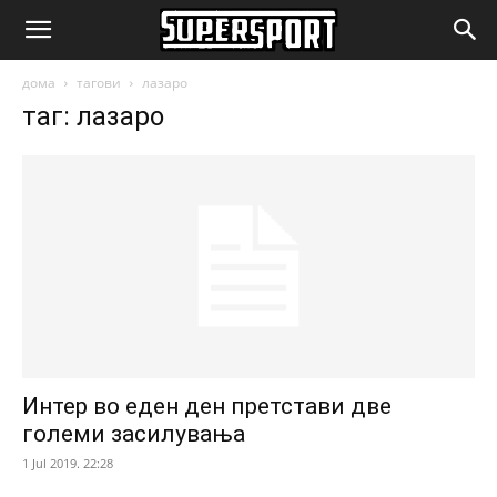
SuperSport.mk
дома
тагови
лазаро
таг: лазаро
Интер во еден ден претстави две
големи засилувања
1 Jul 2019. 22:28