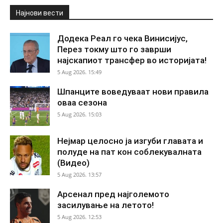
Најнови вести
Додека Реал го чека Винисијус,
Перез токму што го заврши
најскапиот трансфер во историјата!
5 Aug 2026. 15:49
Шпанците воведуваат нови правила
оваа сезона
5 Aug 2026. 15:03
Нејмар целосно ја изгуби главата и
полуде на пат кон соблекувалната
(Видео)
5 Aug 2026. 13:57
Арсенал пред најголемото
засилување на летото!
5 Aug 2026. 12:53