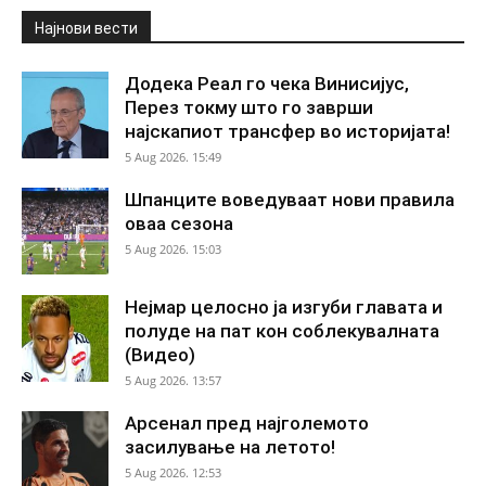
Најнови вести
Додека Реал го чека Винисијус,
Перез токму што го заврши
најскапиот трансфер во историјата!
5 Aug 2026. 15:49
Шпанците воведуваат нови правила
оваа сезона
5 Aug 2026. 15:03
Нејмар целосно ја изгуби главата и
полуде на пат кон соблекувалната
(Видео)
5 Aug 2026. 13:57
Арсенал пред најголемото
засилување на летото!
5 Aug 2026. 12:53