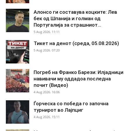
Алонсо ги составува коцките: Лев
бек од Шпанија и голман од
Португалија за страшниот...
5 Aug 2026. 11:11
Тикет на денот (среда, 05.08.2026)
5 Aug 2026. 07:20
Погреб на Франко Барези: Илјадници
навивачи му оддадоа последна
почит (Видео)
4 Aug 2026. 16:06
Ѓорческа со победа го започна
турнирот во Лајпциг
4 Aug 2026. 15:11