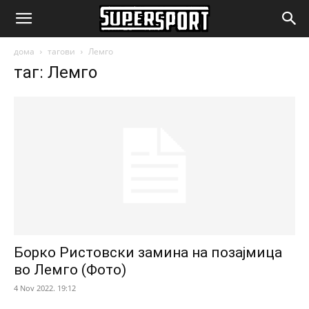
SuperSport.mk
дома
тагови
Лемго
таг: Лемго
Борко Ристовски замина на позајмица
во Лемго (Фото)
4 Nov 2022. 19:12