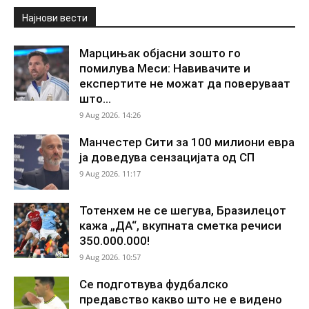
Најнови вести
Марцињак објасни зошто го
помилува Меси: Навивачите и
експертите не можат да поверуваат
што...
9 Aug 2026. 14:26
Манчестер Сити за 100 милиони евра
ја доведува сензацијата од СП
9 Aug 2026. 11:17
Тотенхем не се шегува, Бразилецот
кажа „ДА“, вкупната сметка речиси
350.000.000!
9 Aug 2026. 10:57
Се подготвува фудбалско
предавство какво што не е видено