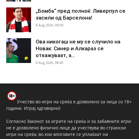
„Бомба“ пред полноќ: Ливерпул се
засили од Барселона!
8 Aug 2026. 09:04
Ова никогаш не му се случило на
Новак: Синер и Алкараз се
откажуваат, а...
8 Aug 2026. 08:45
Учество во игри на среќа е дозволено за лица со 18+
години. Играј одговорно!
Согласно Законот за игрите на среќа и за забавните игри
не е дозволено физичко лице да учествува во странски
игри на среќа, во кои влоговите се уплаќаат на