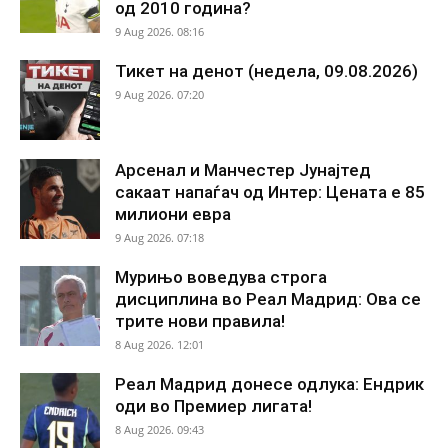
од 2010 година?
9 Aug 2026. 08:16
Тикет на денот (недела, 09.08.2026)
9 Aug 2026. 07:20
Арсенал и Манчестер Јунајтед
сакаат напаѓач од Интер: Цената е 85
милиони евра
9 Aug 2026. 07:18
Мурињо воведува строга
дисциплина во Реал Мадрид: Ова се
трите нови правила!
8 Aug 2026. 12:01
Реал Мадрид донесе одлука: Ендрик
оди во Премиер лигата!
8 Aug 2026. 09:43