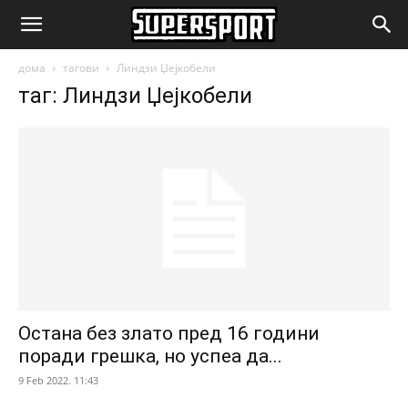
SuperSport.mk
дома
тагови
Линдзи Џејкобели
таг: Линдзи Џејкобели
Остана без злато пред 16 години
поради грешка, но успеа да...
9 Feb 2022. 11:43