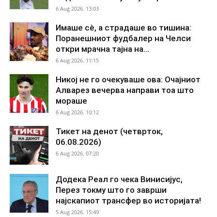
6 Aug 2026. 13:03
Имаше сè, а страдаше во тишина:
Поранешниот фудбалер на Челси
откри мрачна тајна на...
6 Aug 2026. 11:15
Никој не го очекуваше ова: Очајниот
Алварез вечерва направи тоа што
мораше
6 Aug 2026. 10:12
Тикет на денот (четврток,
06.08.2026)
6 Aug 2026. 07:20
Додека Реал го чека Винисијус,
Перез токму што го заврши
најскапиот трансфер во историјата!
5 Aug 2026. 15:49