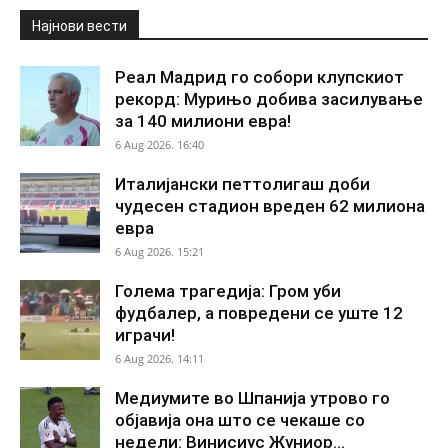
Најнови вести
Реал Мадрид го собори клупскиот
рекорд: Мурињо добива засилување
за 140 милиони евра!
6 Aug 2026. 16:40
Италијански петтолигаш доби
чудесен стадион вреден 62 милиона
евра
6 Aug 2026. 15:21
Голема трагедија: Гром уби
фудбалер, а повредени се уште 12
играчи!
6 Aug 2026. 14:11
Медиумите во Шпанија утрово го
објавија она што се чекаше со
недели: Винисиус Жуниор...