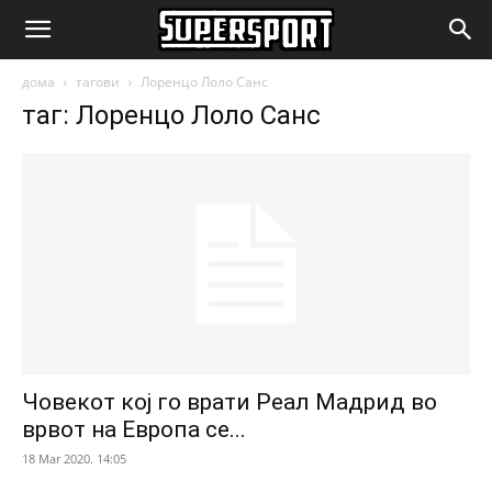
SuperSport.mk
дома
тагови
Лоренцо Лоло Санс
таг: Лоренцо Лоло Санс
Човекот кој го врати Реал Мадрид во
врвот на Европа се...
18 Mar 2020. 14:05