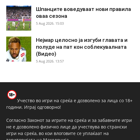
Шпанците воведуваат нови правила
оваа сезона
5 Aug 2026. 15:03
Нејмар целосно ја изгуби главата и
полуде на пат кон соблекувалната
(Видео)
5 Aug 2026. 13:57
Учество во игри на среќа е дозволено за лица со 18+
години. Играј одговорно!
Согласно Законот за игрите на среќа и за забавните игри
не е дозволено физичко лице да учествува во странски
игри на среќа, во кои влоговите се уплаќаат на
територијата на Македонија.