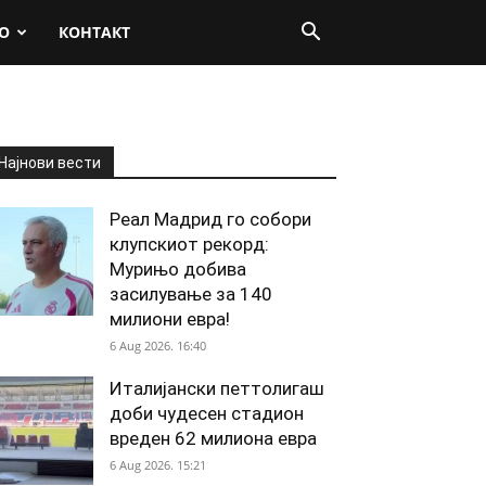
О
КОНТАКТ
Најнови вести
Реал Мадрид го собори
клупскиот рекорд:
Мурињо добива
засилување за 140
милиони евра!
6 Aug 2026. 16:40
Италијански петтолигаш
доби чудесен стадион
вреден 62 милиона евра
6 Aug 2026. 15:21