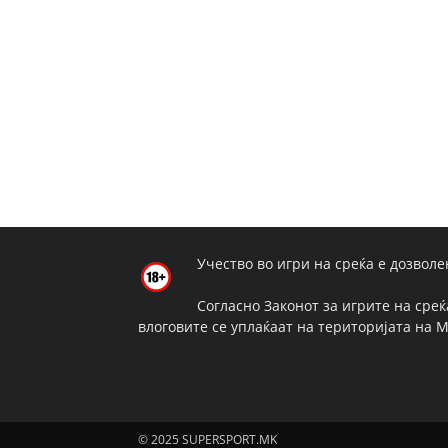
Учество во игри на среќа е дозволе
Согласно Законот за игрите на среќ
влоговите се уплаќаат на територијата на 
© 2025 SUPERSPORT.MK