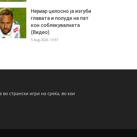
Нејмар целосно ја изгуби
главата и полуде на пат
кон соблекувалната
(Видео)
5 Aug 2026. 13:57
 во странски игри на среќа, во кои