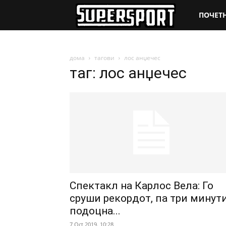
SuperSpo
ПОЧЕТ
дома
тагови
лос анџечес
таг: лос анџечес
Спектакл на Карлос Вела: Го
сруши рекордот, па три минут
подоцна...
7 Oct 2019. 10:28