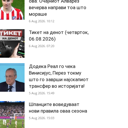
ова: Очајниот Алварез
вечерва направи тоа што
мораше
6 Aug 2026. 10:12
Тикет на денот (четврток,
06.08.2026)
6 Aug 2026. 07:20
Додека Реал го чека
Винисијус, Перез токму
што го заврши најскапиот
трансфер во историјата!
5 Aug 2026. 15:49
Шпанците воведуваат
нови правила оваа сезона
5 Aug 2026. 15:03