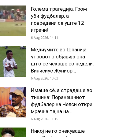
Голема трагедија: Гром
уби фудбалер, а
повредени се уште 12
играчи!
6 Aug 2026. 14:11
Медиумите во Шпанија
утрово го објавија она
што се чекаше со недели:
Винисиус Жуниор...
6 Aug 2026. 13:03
Имаше сè, а страдаше во
тишина: Поранешниот
фудбалер на Челси откри
мрачна тајна на...
6 Aug 2026. 11:15
Никој не го очекуваше