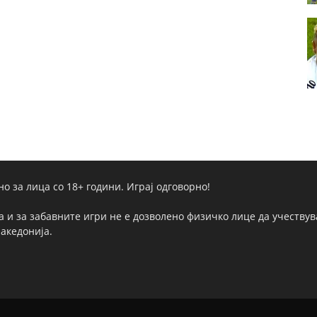
но за лица со 18+ години. Играј одговорно!
а и за забавните игри не е дозволено физичко лице да учествува
Македонија.