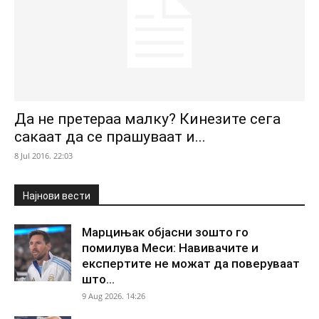
Да не претераа малку? Кинезите сега
сакаат да се прашуваат и...
8 Jul 2016. 22:03
Најнови вести
Марцињак објасни зошто го
помилува Меси: Навивачите и
експертите не можат да поверуваат
што...
9 Aug 2026. 14:26