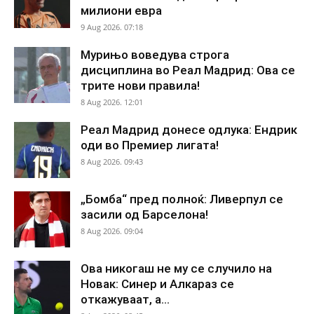
милиони евра
9 Aug 2026. 07:18
Мурињо воведува строга
дисциплина во Реал Мадрид: Ова се
трите нови правила!
8 Aug 2026. 12:01
Реал Мадрид донесе одлука: Ендрик
оди во Премиер лигата!
8 Aug 2026. 09:43
„Бомба“ пред полноќ: Ливерпул се
засили од Барселона!
8 Aug 2026. 09:04
Ова никогаш не му се случило на
Новак: Синер и Алкараз се
откажуваат, а...