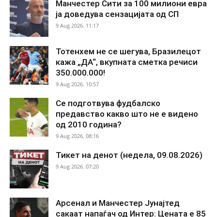
Манчестер Сити за 100 милиони евра
ја доведува сензацијата од СП
9 Aug 2026. 11:17
Тотенхем не се шегува, Бразилецот
кажа „ДА“, вкупната сметка речиси
350.000.000!
9 Aug 2026. 10:57
Се подготвува фудбалско
предавство какво што не е видено
од 2010 година?
9 Aug 2026. 08:16
Тикет на денот (недела, 09.08.2026)
9 Aug 2026. 07:20
Арсенал и Манчестер Јунајтед
сакаат напаѓач од Интер: Цената е 85