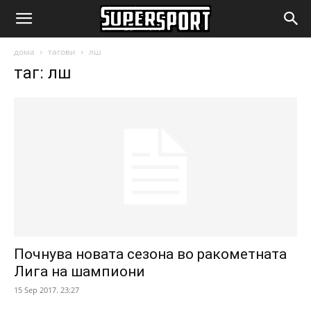
SuperSport.mk
дома
тагови
лш
таг: лш
Почнува новата сезона во ракометната
Лига на шампиони
15 Sep 2017. 23:27