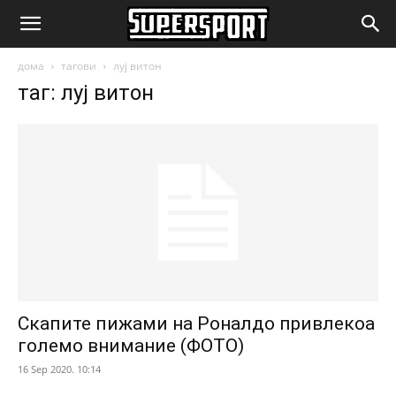
SuperSport.mk
дома
тагови
луј витон
таг: луј витон
Скапите пижами на Роналдо привлекоа
големо внимание (ФОТО)
16 Sep 2020. 10:14