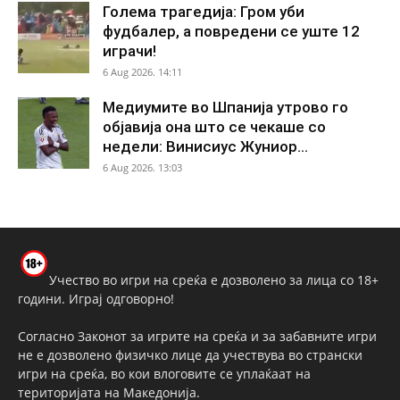
Голема трагедија: Гром уби
фудбалер, а повредени се уште 12
играчи!
6 Aug 2026. 14:11
Медиумите во Шпанија утрово го
објавија она што се чекаше со
недели: Винисиус Жуниор...
6 Aug 2026. 13:03
Учество во игри на среќа е дозволено за лица со 18+
години. Играј одговорно!
Согласно Законот за игрите на среќа и за забавните игри
не е дозволено физичко лице да учествува во странски
игри на среќа, во кои влоговите се уплаќаат на
територијата на Македонија.