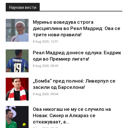
Најнови вести
Мурињо воведува строга
дисциплина во Реал Мадрид: Ова се
трите нови правила!
8 Aug 2026. 12:01
Реал Мадрид донесе одлука: Ендрик
оди во Премиер лигата!
8 Aug 2026. 09:43
„Бомба“ пред полноќ: Ливерпул се
засили од Барселона!
8 Aug 2026. 09:04
Ова никогаш не му се случило на
Новак: Синер и Алкараз се
откажуваат, а...