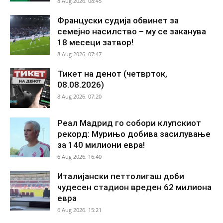
8 Aug 2026. 08:45
Француски судија обвинет за
семејно насилство – му се заканува
18 месеци затвор!
8 Aug 2026. 07:47
Тикет на денот (четврток,
08.08.2026)
8 Aug 2026. 07:20
Реал Мадрид го собори клупскиот
рекорд: Мурињо добива засилување
за 140 милиони евра!
6 Aug 2026. 16:40
Италијански петтолигаш доби
чудесен стадион вреден 62 милиона
евра
6 Aug 2026. 15:21