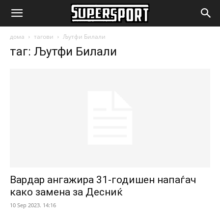
SuperSport.mk
дома
тагови
Љутфи Билали
таг: Љутфи Билали
Вардар ангажира 31-годишен напаѓач
како замена за Десниќ
10 Sep 2023. 14:16