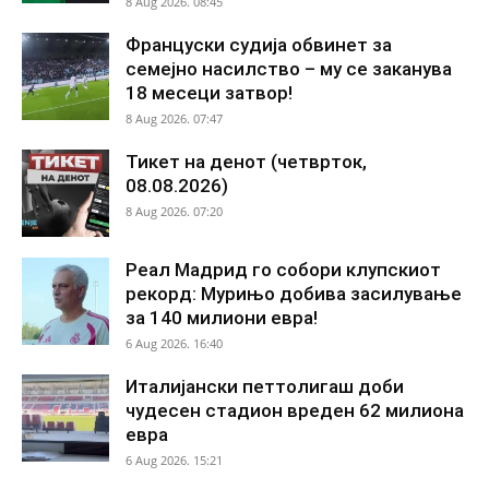
8 Aug 2026. 08:45
Француски судија обвинет за
семејно насилство – му се заканува
18 месеци затвор!
8 Aug 2026. 07:47
Тикет на денот (четврток,
08.08.2026)
8 Aug 2026. 07:20
Реал Мадрид го собори клупскиот
рекорд: Мурињо добива засилување
за 140 милиони евра!
6 Aug 2026. 16:40
Италијански петтолигаш доби
чудесен стадион вреден 62 милиона
евра
6 Aug 2026. 15:21