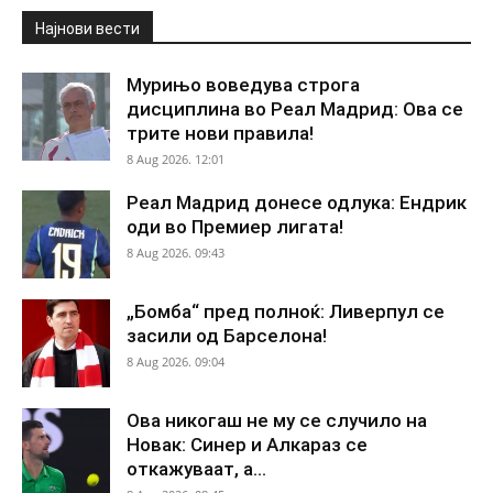
Најнови вести
Мурињо воведува строга
дисциплина во Реал Мадрид: Ова се
трите нови правила!
8 Aug 2026. 12:01
Реал Мадрид донесе одлука: Ендрик
оди во Премиер лигата!
8 Aug 2026. 09:43
„Бомба“ пред полноќ: Ливерпул се
засили од Барселона!
8 Aug 2026. 09:04
Ова никогаш не му се случило на
Новак: Синер и Алкараз се
откажуваат, а...