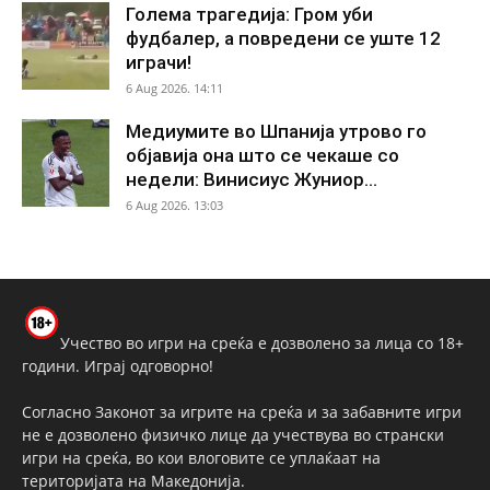
Голема трагедија: Гром уби
фудбалер, а повредени се уште 12
играчи!
6 Aug 2026. 14:11
Медиумите во Шпанија утрово го
објавија она што се чекаше со
недели: Винисиус Жуниор...
6 Aug 2026. 13:03
Учество во игри на среќа е дозволено за лица со 18+
години. Играј одговорно!
Согласно Законот за игрите на среќа и за забавните игри
не е дозволено физичко лице да учествува во странски
игри на среќа, во кои влоговите се уплаќаат на
територијата на Македонија.