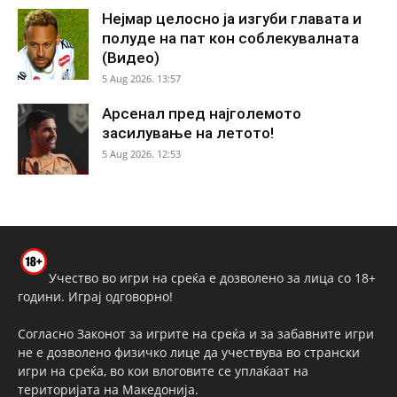
Нејмар целосно ја изгуби главата и
полуде на пат кон соблекувалната
(Видео)
5 Aug 2026. 13:57
Арсенал пред најголемото
засилување на летото!
5 Aug 2026. 12:53
Учество во игри на среќа е дозволено за лица со 18+
години. Играј одговорно!
Согласно Законот за игрите на среќа и за забавните игри
не е дозволено физичко лице да учествува во странски
игри на среќа, во кои влоговите се уплаќаат на
територијата на Македонија.