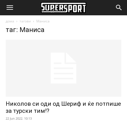
SuperSport.mk
дома
тагови
Маниса
таг: Маниса
Николов си оди од Шериф и ќе потпише
за турски тим!?
22 Jun 2022. 10:13