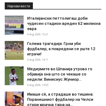
Најнови вести
Италијански петтолигаш доби
чудесен стадион вреден 62 милиона
евра
6 Aug 2026. 15:21
Голема трагедија: Гром уби
фудбалер, а повредени се уште 12
играчи!
6 Aug 2026. 14:11
Медиумите во Шпанија утрово го
објавија она што се чекаше со
недели: Винисиус Жуниор...
6 Aug 2026. 13:03
Имаше сè, а страдаше во тишина:
Поранешниот фудбалер на Челси
откри мрачна тајна на...