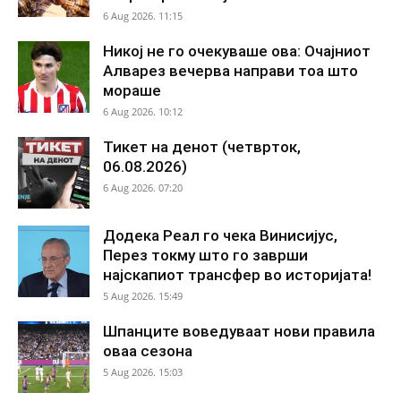
6 Aug 2026. 11:15
Никој не го очекуваше ова: Очајниот
Алварез вечерва направи тоа што
мораше
6 Aug 2026. 10:12
Тикет на денот (четврток,
06.08.2026)
6 Aug 2026. 07:20
Додека Реал го чека Винисијус,
Перез токму што го заврши
најскапиот трансфер во историјата!
5 Aug 2026. 15:49
Шпанците воведуваат нови правила
оваа сезона
5 Aug 2026. 15:03