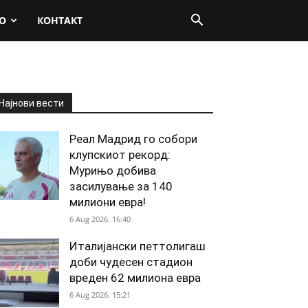
О
КОНТАКТ
Најнови вести
Реал Мадрид го собори
клупскиот рекорд:
Мурињо добива
засилување за 140
милиони евра!
6 Aug 2026. 16:40
Италијански петтолигаш
доби чудесен стадион
вреден 62 милиона евра
6 Aug 2026. 15:21