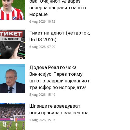
ова: Очајниот Алварез
вечерва направи тоа што
мораше
6 Aug 2026. 10:12
Тикет на денот (четврток,
06.08.2026)
6 Aug 2026. 07:20
Додека Реал го чека
Винисијус, Перез токму
што го заврши најскапиот
трансфер во историјата!
5 Aug 2026. 15:49
Шпанците воведуваат
нови правила оваа сезона
5 Aug 2026. 15:03