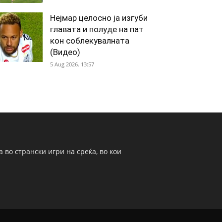
Нејмар целосно ја изгуби
главата и полуде на пат
кон соблекувалната
(Видео)
5 Aug 2026. 13:57
 во странски игри на среќа, во кои