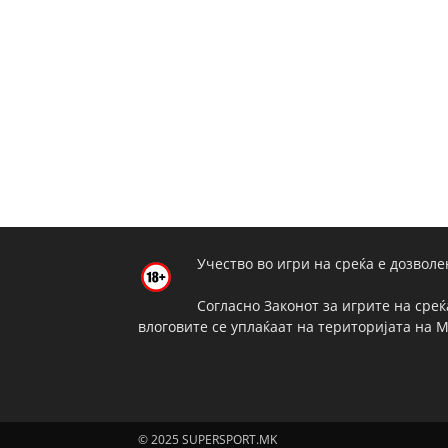
Учество во игри на среќа е дозволе
Согласно Законот за игрите на среќ
влоговите се уплаќаат на територијата на 
© 2025 SUPERSPORT.MK