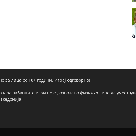
но за лица со 18+ години. Играј одговорно!
а и за забавните игри не е дозволено физичко лице да учествува
Македонија.