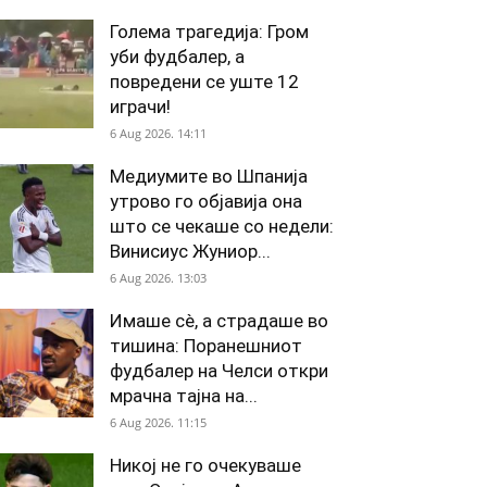
Голема трагедија: Гром
уби фудбалер, а
повредени се уште 12
играчи!
6 Aug 2026. 14:11
Медиумите во Шпанија
утрово го објавија она
што се чекаше со недели:
Винисиус Жуниор...
6 Aug 2026. 13:03
Имаше сè, а страдаше во
тишина: Поранешниот
фудбалер на Челси откри
мрачна тајна на...
6 Aug 2026. 11:15
Никој не го очекуваше