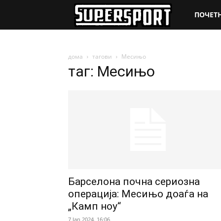
SuperSpo
ПОЧЕТ
дома
тагови
Месињо
таг: Месињо
Барселона почна сериозна
операција: Месињо доаѓа на
„Камп ноу“
7 Jan 2024. 16:06