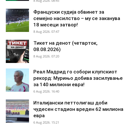
8 Aug 2026. 08:45
Француски судија обвинет за
семејно насилство – му се заканува
18 месеци затвор!
8 Aug 2026. 07:47
Тикет на денот (четврток,
08.08.2026)
8 Aug 2026. 07:20
Реал Мадрид го собори клупскиот
рекорд: Мурињо добива засилување
за 140 милиони евра!
6 Aug 2026. 16:40
Италијански петтолигаш доби
чудесен стадион вреден 62 милиона
евра
6 Aug 2026. 15:21