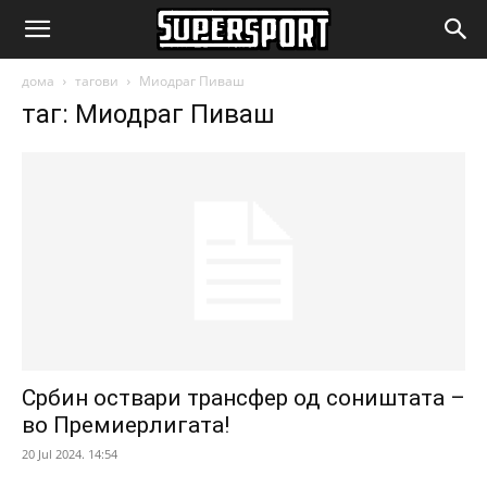
SuperSport.mk
дома
тагови
Миодраг Пиваш
таг: Миодраг Пиваш
Србин оствари трансфер од соништата –
во Премиерлигата!
20 Jul 2024. 14:54