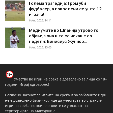
Голема трагедија: Гром уби
фудбалер, а повредени се уште 12
играчи!
6 Aug 2026. 14:11
Медиумите во Шпанија утрово го
објавија она што се чекаше со
недели: Винисиус Жуниор...
6 Aug 2026. 13:03
Учество во игри на среќа е дозволено за лица со 18+
години. Играј одговорно!
Согласно Законот за игрите на среќа и за забавните игри
не е дозволено физичко лице да учествува во странски
игри на среќа, во кои влоговите се уплаќаат на
територијата на Македонија.