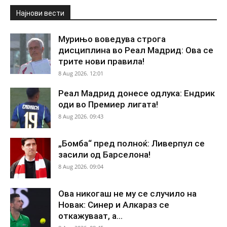
Најнови вести
Мурињо воведува строга
дисциплина во Реал Мадрид: Ова се
трите нови правила!
8 Aug 2026. 12:01
Реал Мадрид донесе одлука: Ендрик
оди во Премиер лигата!
8 Aug 2026. 09:43
„Бомба“ пред полноќ: Ливерпул се
засили од Барселона!
8 Aug 2026. 09:04
Ова никогаш не му се случило на
Новак: Синер и Алкараз се
откажуваат, а...