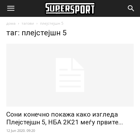
SuperSport.mk
дома
тагови
плејстејшн 5
таг: плејстејшн 5
Сони конечно покажа како изгледа
Плејстејшн 5, НБА 2К21 меѓу првите...
12 Jun 2020. 09:20