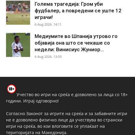
Голема трагедија: Гром уби
фудбалер, а повредени се уште 12
играчи!
6 Aug 2026. 14:11
Медиумите во Шпанија утрово го
објавија она што се чекаше со
недели: Винисиус Жуниор...
6 Aug 2026. 13:03
Учество во игри на среќа е дозволено за лица со 18+
години. Играј одговорно!
Согласно Законот за игрите на среќа и за забавните игри
не е дозволено физичко лице да учествува во странски
игри на среќа, во кои влоговите се уплаќаат на
територијата на Македонија.