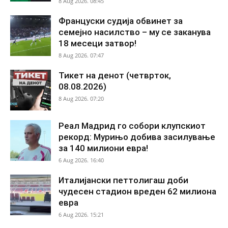
8 Aug 2026. 08:45
Француски судија обвинет за
семејно насилство – му се заканува
18 месеци затвор!
8 Aug 2026. 07:47
Тикет на денот (четврток,
08.08.2026)
8 Aug 2026. 07:20
Реал Мадрид го собори клупскиот
рекорд: Мурињо добива засилување
за 140 милиони евра!
6 Aug 2026. 16:40
Италијански петтолигаш доби
чудесен стадион вреден 62 милиона
евра
6 Aug 2026. 15:21