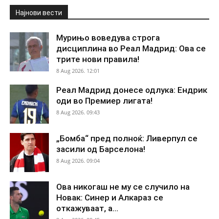
Најнови вести
Мурињо воведува строга
дисциплина во Реал Мадрид: Ова се
трите нови правила!
8 Aug 2026. 12:01
Реал Мадрид донесе одлука: Ендрик
оди во Премиер лигата!
8 Aug 2026. 09:43
„Бомба“ пред полноќ: Ливерпул се
засили од Барселона!
8 Aug 2026. 09:04
Ова никогаш не му се случило на
Новак: Синер и Алкараз се
откажуваат, а...