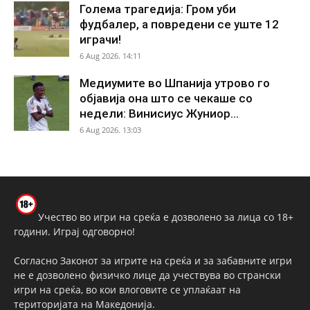
Голема трагедија: Гром уби
фудбалер, а повредени се уште 12
играчи!
6 Aug 2026. 14:11
Медиумите во Шпанија утрово го
објавија она што се чекаше со
недели: Винисиус Жуниор...
6 Aug 2026. 13:03
Учество во игри на среќа е дозволено за лица со 18+
години. Играј одговорно!
Согласно Законот за игрите на среќа и за забавните игри
не е дозволено физичко лице да учествува во странски
игри на среќа, во кои влоговите се уплаќаат на
територијата на Македонија.