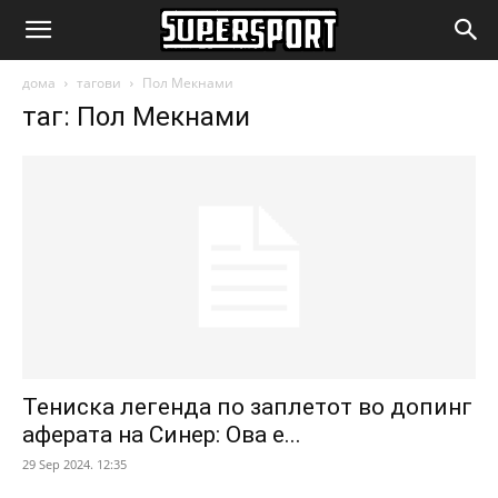
SuperSport.mk
дома
тагови
Пол Мекнами
таг: Пол Мекнами
Тениска легенда по заплетот во допинг
аферата на Синер: Ова е...
29 Sep 2024. 12:35