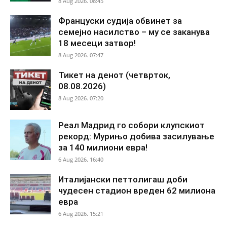
8 Aug 2026. 08:45
Француски судија обвинет за
семејно насилство – му се заканува
18 месеци затвор!
8 Aug 2026. 07:47
Тикет на денот (четврток,
08.08.2026)
8 Aug 2026. 07:20
Реал Мадрид го собори клупскиот
рекорд: Мурињо добива засилување
за 140 милиони евра!
6 Aug 2026. 16:40
Италијански петтолигаш доби
чудесен стадион вреден 62 милиона
евра
6 Aug 2026. 15:21