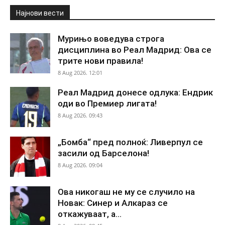
Најнови вести
Мурињо воведува строга
дисциплина во Реал Мадрид: Ова се
трите нови правила!
8 Aug 2026. 12:01
Реал Мадрид донесе одлука: Ендрик
оди во Премиер лигата!
8 Aug 2026. 09:43
„Бомба“ пред полноќ: Ливерпул се
засили од Барселона!
8 Aug 2026. 09:04
Ова никогаш не му се случило на
Новак: Синер и Алкараз се
откажуваат, а...