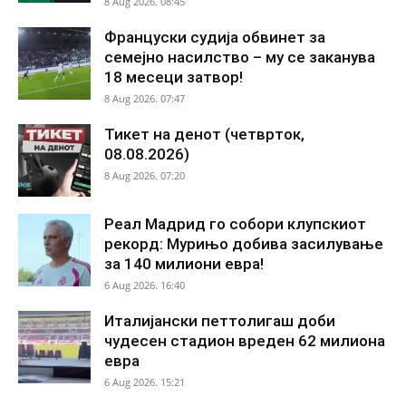
8 Aug 2026. 08:45
Француски судија обвинет за
семејно насилство – му се заканува
18 месеци затвор!
8 Aug 2026. 07:47
Тикет на денот (четврток,
08.08.2026)
8 Aug 2026. 07:20
Реал Мадрид го собори клупскиот
рекорд: Мурињо добива засилување
за 140 милиони евра!
6 Aug 2026. 16:40
Италијански петтолигаш доби
чудесен стадион вреден 62 милиона
евра
6 Aug 2026. 15:21