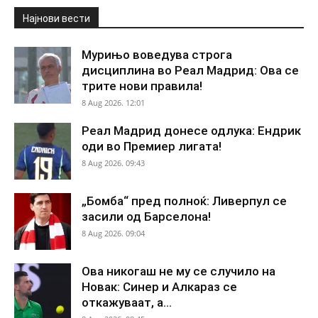
Најнови вести
Мурињо воведува строга
дисциплина во Реал Мадрид: Ова се
трите нови правила!
8 Aug 2026. 12:01
Реал Мадрид донесе одлука: Ендрик
оди во Премиер лигата!
8 Aug 2026. 09:43
„Бомба“ пред полноќ: Ливерпул се
засили од Барселона!
8 Aug 2026. 09:04
Ова никогаш не му се случило на
Новак: Синер и Алкараз се
откажуваат, а...