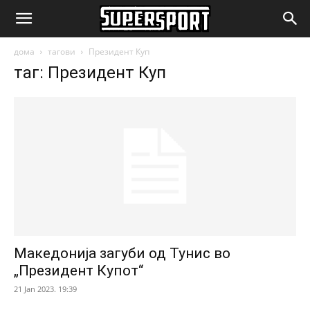
SuperSport.mk
дома
тагови
Президент Куп
таг: Президент Куп
Македонија загуби од Тунис во
„Президент Купот“
21 Jan 2023. 19:39