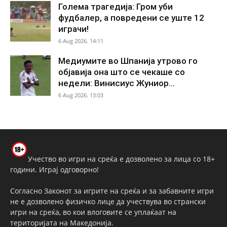
Голема трагедија: Гром уби
фудбалер, а повредени се уште 12
играчи!
6 Aug 2026. 14:11
Медиумите во Шпанија утрово го
објавија она што се чекаше со
недели: Винисиус Жуниор...
6 Aug 2026. 13:03
Учество во игри на среќа е дозволено за лица со 18+
години. Играј одговорно!
Согласно Законот за игрите на среќа и за забавните игри
не е дозволено физичко лице да учествува во странски
игри на среќа, во кои влоговите се уплаќаат на
територијата на Македонија.