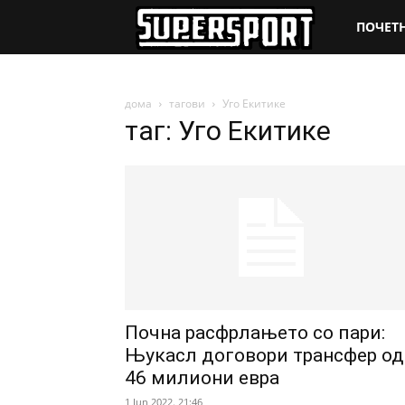
SuperSpo
ПОЧЕТ
дома
тагови
Уго Екитике
таг: Уго Екитике
Почна расфрлањето со пари:
Њукасл договори трансфер од
46 милиони евра
1 Jun 2022. 21:46