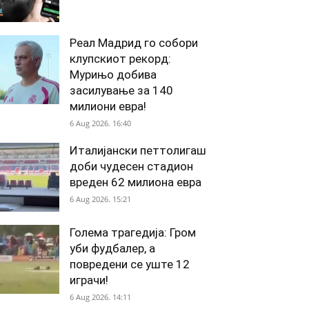
Реал Мадрид го собори
клупскиот рекорд:
Мурињо добива
засилување за 140
милиони евра!
6 Aug 2026. 16:40
Италијански петтолигаш
доби чудесен стадион
вреден 62 милиона евра
6 Aug 2026. 15:21
Голема трагедија: Гром
уби фудбалер, а
повредени се уште 12
играчи!
6 Aug 2026. 14:11