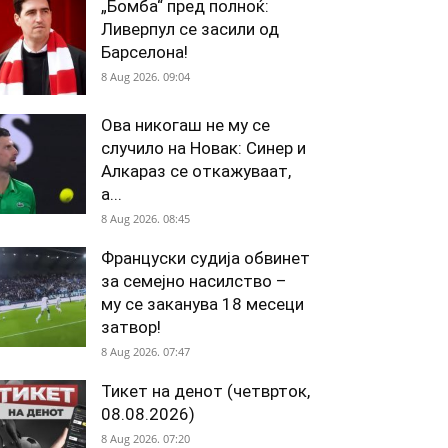
„Бомба“ пред полноќ:
Ливерпул се засили од
Барселона!
8 Aug 2026. 09:04
Ова никогаш не му се
случило на Новак: Синер и
Алкараз се откажуваат,
а...
8 Aug 2026. 08:45
Француски судија обвинет
за семејно насилство –
му се заканува 18 месеци
затвор!
8 Aug 2026. 07:47
Тикет на денот (четврток,
08.08.2026)
8 Aug 2026. 07:20