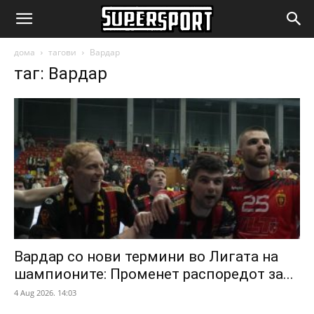
SuperSport.mk
дома
тагови
Вардар
таг: Вардар
Вардар со нови термини во Лигата на
шампионите: Променет распоредот за...
4 Aug 2026. 14:03