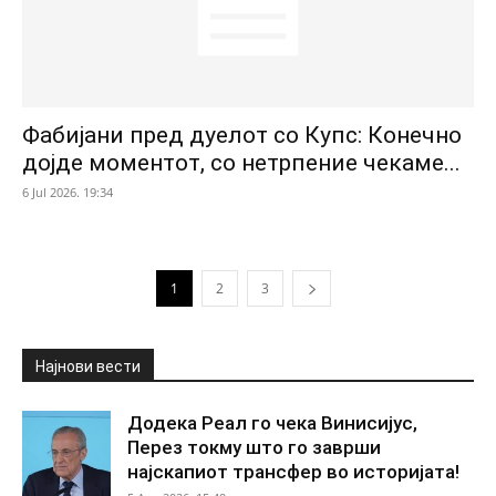
Фабијани пред дуелот со Купс: Конечно
дојде моментот, со нетрпение чекаме...
6 Jul 2026. 19:34
1
2
3
Најнови вести
Додека Реал го чека Винисијус,
Перез токму што го заврши
најскапиот трансфер во историјата!