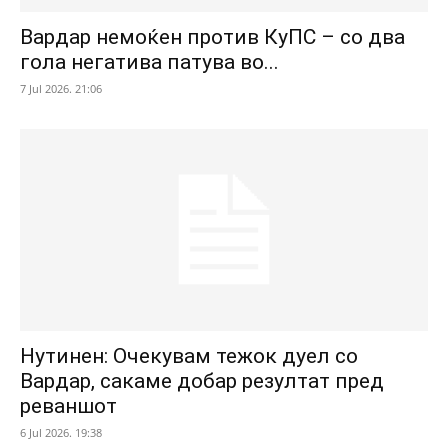
Вардар немоќен против КуПС – со два
гола негатива патува во...
7 Jul 2026. 21:06
Нутинен: Очекувам тежок дуел со
Вардар, сакаме добар резултат пред
реваншот
6 Jul 2026. 19:38