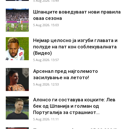
5 Aug 2026. 15:49
Шпанците воведуваат нови правила
оваа сезона
5 Aug 2026. 15:03
Нејмар целосно ја изгуби главата и
полуде на пат кон соблекувалната
(Видео)
5 Aug 2026. 13:57
Арсенал пред најголемото
засилување на летото!
5 Aug 2026. 12:53
Алонсо ги составува коцките: Лев
бек од Шпанија и голман од
Португалија за страшниот...
5 Aug 2026. 11:11