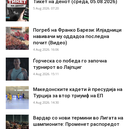
Тикет на денот (среда, 05.08.2026)
5 Aug 2026. 07:20
Погреб на Франко Барези: Илјадници
навивачи му оддадоа последна
почит (Видео)
4 Aug 2026. 16:06
Ѓорческа со победа го започна
турнирот во Лајпциг
4 Aug 2026. 15:11
Македонските кадети ѝ пресудија на
Турција за втор триумф на ЕП
4 Aug 2026. 14:30
Вардар со нови термини во Лигата на
шампионите: Променет распоредот