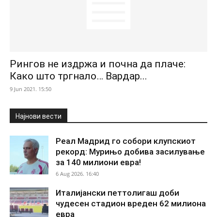
Рингов не издржа и почна да плаче:
Како што тргнало… Вардар...
9 Jun 2021. 15:50
Најнови вести
Реал Мадрид го собори клупскиот
рекорд: Мурињо добива засилување
за 140 милиони евра!
6 Aug 2026. 16:40
Италијански петтолигаш доби
чудесен стадион вреден 62 милиона
евра