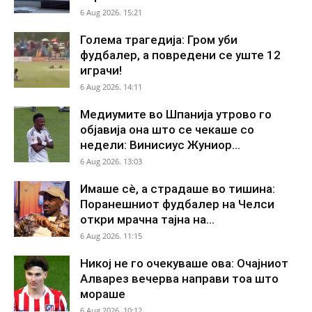
6 Aug 2026. 15:21
Голема трагедија: Гром уби
фудбалер, а повредени се уште 12
играчи!
6 Aug 2026. 14:11
Медиумите во Шпанија утрово го
објавија она што се чекаше со
недели: Винисиус Жуниор...
6 Aug 2026. 13:03
Имаше сè, а страдаше во тишина:
Поранешниот фудбалер на Челси
откри мрачна тајна на...
6 Aug 2026. 11:15
Никој не го очекуваше ова: Очајниот
Алварез вечерва направи тоа што
мораше
6 Aug 2026. 10:12