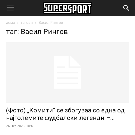
SuperSport.mk
дома
тагови
Васил Рингов
таг: Васил Рингов
(Фото) „Комити“ се збогуваа со една од
најголемите фудбалски легенди –...
24 Dec 2025. 10:49