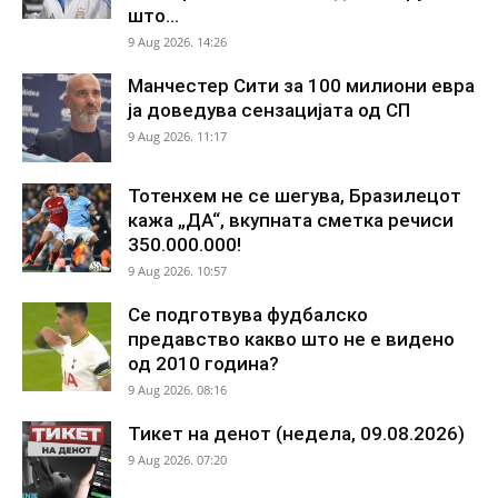
што...
9 Aug 2026. 14:26
Манчестер Сити за 100 милиони евра
ја доведува сензацијата од СП
9 Aug 2026. 11:17
Тотенхем не се шегува, Бразилецот
кажа „ДА“, вкупната сметка речиси
350.000.000!
9 Aug 2026. 10:57
Се подготвува фудбалско
предавство какво што не е видено
од 2010 година?
9 Aug 2026. 08:16
Тикет на денот (недела, 09.08.2026)
9 Aug 2026. 07:20