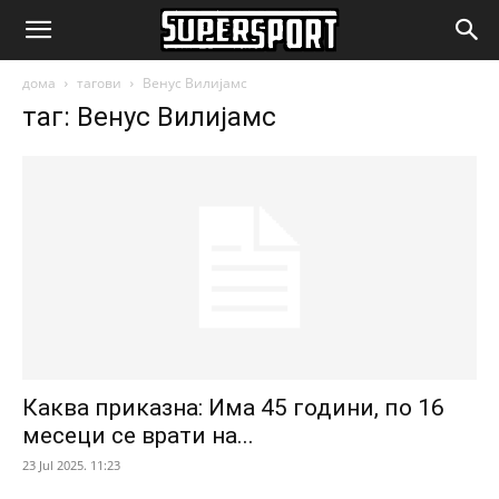
SuperSport.mk
дома
тагови
Венус Вилијамс
таг: Венус Вилијамс
Каква приказна: Има 45 години, по 16
месеци се врати на...
23 Jul 2025. 11:23