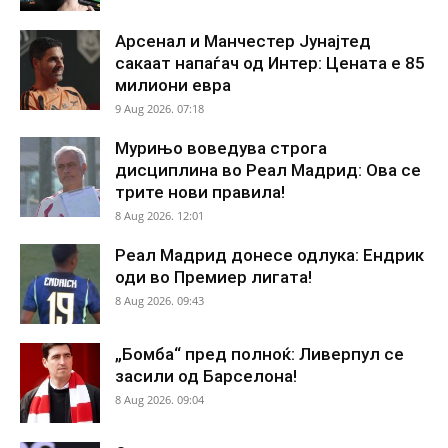
Арсенал и Манчестер Јунајтед
сакаат напаѓач од Интер: Цената е 85
милиони евра
9 Aug 2026. 07:18
Мурињо воведува строга
дисциплина во Реал Мадрид: Ова се
трите нови правила!
8 Aug 2026. 12:01
Реал Мадрид донесе одлука: Ендрик
оди во Премиер лигата!
8 Aug 2026. 09:43
„Бомба“ пред полноќ: Ливерпул се
засили од Барселона!
8 Aug 2026. 09:04