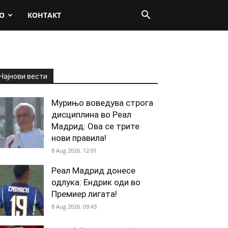
О
КОНТАКТ
Најнови вести
Мурињо воведува строга
дисциплина во Реал
Мадрид: Ова се трите
нови правила!
8 Aug 2026. 12:01
Реал Мадрид донесе
одлука: Ендрик оди во
Премиер лигата!
8 Aug 2026. 09:43