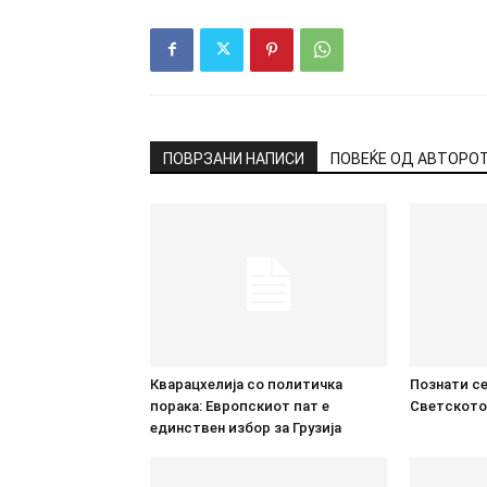
ПОВРЗАНИ НАПИСИ
ПОВЕЌЕ ОД АВТОРО
Кварацхелија со политичка
Познати се
порака: Европскиот пат е
Светското
единствен избор за Грузија