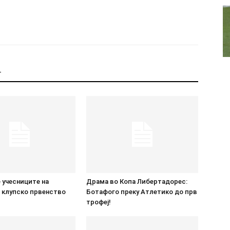
Т
 учесниците на
Драма во Копа Либертадорес:
 клупско првенство
Ботафого преку Атлетико до прв
трофеј!