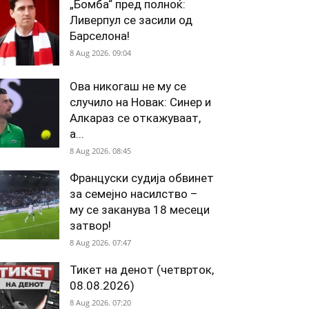
„Бомба“ пред полноќ:
Ливерпул се засили од
Барселона!
8 Aug 2026. 09:04
Ова никогаш не му се
случило на Новак: Синер и
Алкараз се откажуваат,
а...
8 Aug 2026. 08:45
Француски судија обвинет
за семејно насилство –
му се заканува 18 месеци
затвор!
8 Aug 2026. 07:47
Тикет на денот (четврток,
08.08.2026)
8 Aug 2026. 07:20