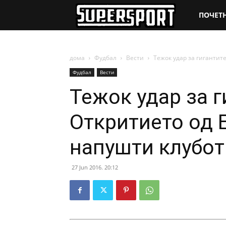
SuperSpo
ПОЧЕТ
дома
Фудбал
Вести
Тежок удар за гигантите
Фудбал
Вести
Тежок удар за г
Откритието од Е
напушти клубот
27 Jun 2016. 20:12