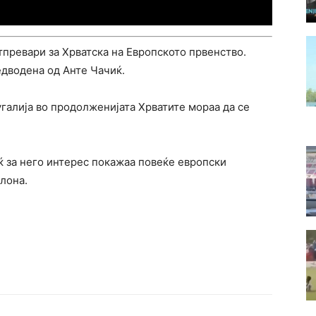
превари за Хрватска на Европското првенство.
едводена од Анте Чачиќ.
галија во продолженијата Хрватите мораа да се
 за него интерес покажаа повеќе европски
лона.