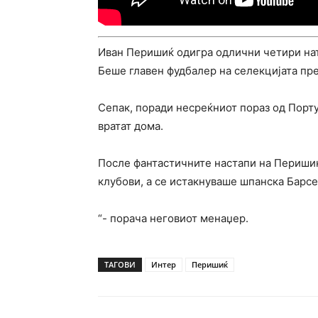
Иван Перишиќ одигра одлични четири нат
Беше главен фудбалер на селекцијата пр
Сепак, поради несреќниот пораз од Порту
вратат дома.
После фантастичните настапи на Перишиќ
клубови, а се истакнуваше шпанска Барсе
“- порача неговиот менаџер.
ТАГОВИ
Интер
Перишиќ