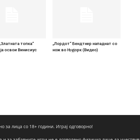
„Златната топка“
„Лордот“ Бендтнер нападнат со
ја освои Винисиус
нож во Њујорк (Видео)
но за лица со 18+ години. Играј одговорно!
а и за забавните игри не е дозволено физичко лице да учествува