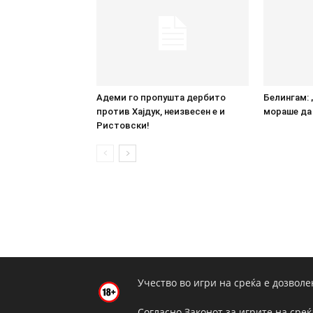
Адеми го пропушта дербито
Белингам: 
против Хајдук, неизвесен е и
мораше да 
Ристовски!
Учество во игри на среќа е дозволе
Согласно Законот за игрите на среќ