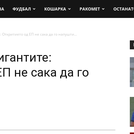
rt.mk
НА
ФУДБАЛ
КОШАРКА
РАКОМЕТ
ОСТАНАТ
: Откритието од ЕП не сака да го напушти...
игантите:
П не сака да го