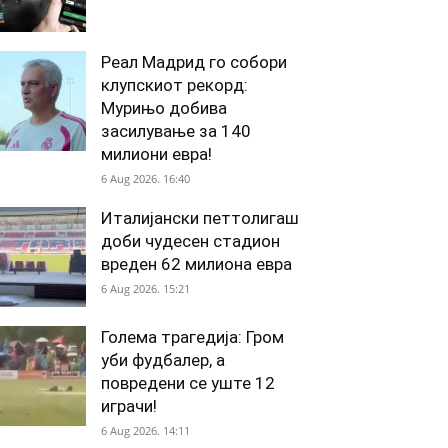
Реал Мадрид го собори
клупскиот рекорд:
Мурињо добива
засилување за 140
милиони евра!
6 Aug 2026. 16:40
Италијански петтолигаш
доби чудесен стадион
вреден 62 милиона евра
6 Aug 2026. 15:21
Голема трагедија: Гром
уби фудбалер, а
повредени се уште 12
играчи!
6 Aug 2026. 14:11