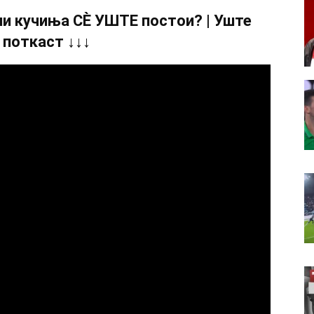
и кучиња СÈ УШТЕ постои? | Уште
 поткаст ↓↓↓