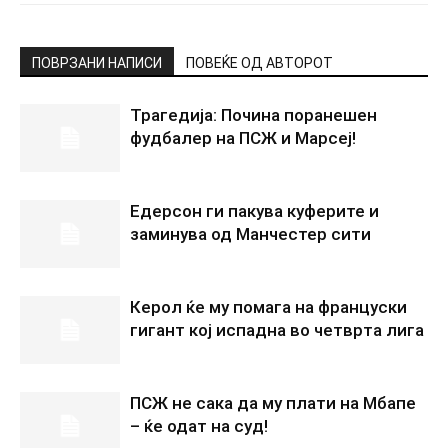
ПОВРЗАНИ НАПИСИ
ПОВЕЌЕ ОД АВТОРОТ
Трагедија: Почина поранешен
фудбалер на ПСЖ и Марсеј!
Едерсон ги пакува куферите и
заминува од Манчестер сити
Керол ќе му помага на француски
гигант кој испадна во четврта лига
ПСЖ не сака да му плати на Мбапе
– ќе одат на суд!