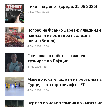
Тикет на денот (среда, 05.08.2026)
5 Aug 2026. 07:20
Погреб на Франко Барези: Илјадници
навивачи му оддадоа последна
почит (Видео)
4 Aug 2026. 16:06
Ѓорческа со победа го започна
турнирот во Лајпциг
4 Aug 2026. 15:11
Македонските кадети ѝ пресудија на
Турција за втор триумф на ЕП
4 Aug 2026. 14:30
Вардар со нови термини во Лигата на