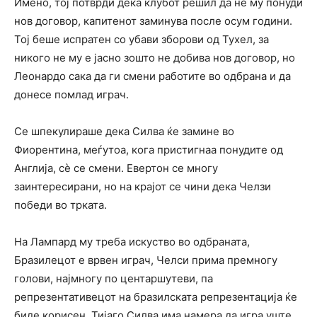
Имено, тој потврди дека клубот решил да не му понуди
нов договор, капитенот заминува после осум години.
Тој беше испратен со убави зборови од Тухел, за
никого не му е јасно зошто не добива нов договор, но
Леонардо сака да ги смени работите во одбрана и да
донесе помлад играч.
Се шпекулираше дека Силва ќе замине во
Фиорентина, меѓутоа, кога пристигнаа понудите од
Англија, сè се смени. Евертон се многу
заинтересирани, но на крајот се чини дека Челзи
победи во трката.
На Лампард му треба искуство во одбраната,
Бразилецот е врвен играч, Челси прима премногу
голови, најмногу по центаршутеви, па
репрезентативецот на бразилската репрезентација ќе
биде корисен. Тијаго Силва има намера да игра уште