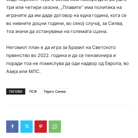
три или четири сезони, „Плавите“ има политика на
играчите да им даде договор на една година, кога се
во нивните доцни години, во секој случај, за Силва,
тоа значи да останување на големата сцена.
Неговиот план е да игра за Бразил на Светското
првенство во 2022. година и да се пензионира и
поради тоа не помислува да оди надвор од Европа, во
Азија или МЛС.
ТАГОВИ
ПСЖ
Тијаго Силва