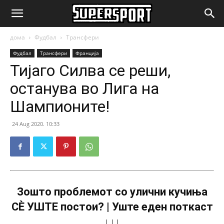
SuperSport.mk
дома
Фудбал
Трансфери
Фудбал
Трансфери
Франција
Тијаго Силва се реши,
останува во Лига на
Шампионите!
24 Aug 2020. 10:33
Зошто проблемот со улични кучиња
СÈ УШТЕ постои? | Уште еден поткаст
↓↓↓