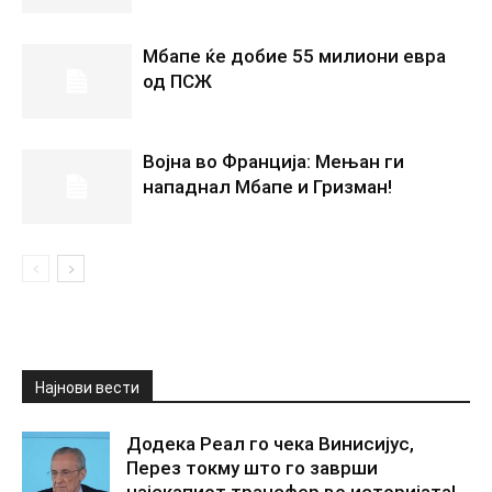
Мбапе ќе добие 55 милиони евра
од ПСЖ
Војна во Франција: Мењан ги
нападнал Мбапе и Гризман!
Најнови вести
Додека Реал го чека Винисијус,
Перез токму што го заврши
најскапиот трансфер во историјата!