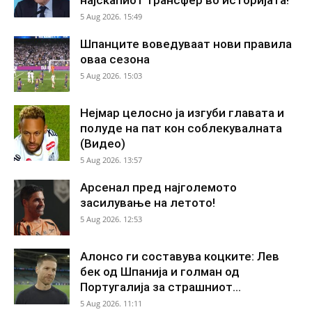
5 Aug 2026. 15:49
Шпанците воведуваат нови правила
оваа сезона
5 Aug 2026. 15:03
Нејмар целосно ја изгуби главата и
полуде на пат кон соблекувалната
(Видео)
5 Aug 2026. 13:57
Арсенал пред најголемото
засилување на летото!
5 Aug 2026. 12:53
Алонсо ги составува коцките: Лев
бек од Шпанија и голман од
Португалија за страшниот...
5 Aug 2026. 11:11