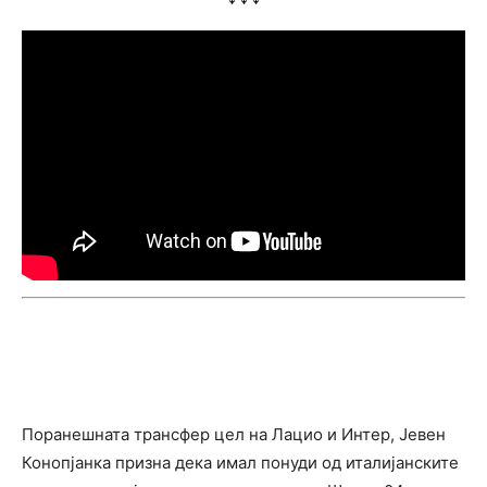
Поранешната трансфер цел на Лацио и Интер, Јевен
Конопјанка призна дека имал понуди од италијанските