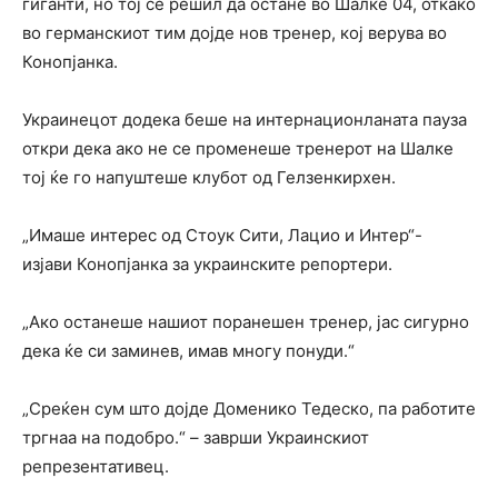
гиганти, но тој се решил да остане во Шалке 04, откако
во германскиот тим дојде нов тренер, кој верува во
Конопјанка.
Украинецот додека беше на интернационланата пауза
откри дека ако не се променеше тренерот на Шалке
тој ќе го напуштеше клубот од Гелзенкирхен.
„Имаше интерес од Стоук Сити, Лацио и Интер“-
изјави Конопјанка за украинските репортери.
„Ако останеше нашиот поранешен тренер, јас сигурно
дека ќе си заминев, имав многу понуди.“
„Среќен сум што дојде Доменико Тедеско, па работите
тргнаа на подобро.“ – заврши Украинскиот
репрезентативец.