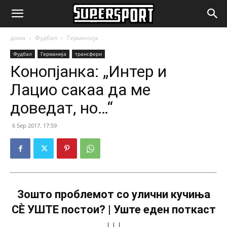
SuperSport.mk
дома
Фудбал
Германија
Фудбал
Германија
трансфери
Конопјанка: „Интер и
Лацио сакаа да ме
доведат, но…“
6 Sep 2017. 17:59
Зошто проблемот со улични кучиња
СÈ УШТЕ постои? | Уште еден поткаст
↓↓↓