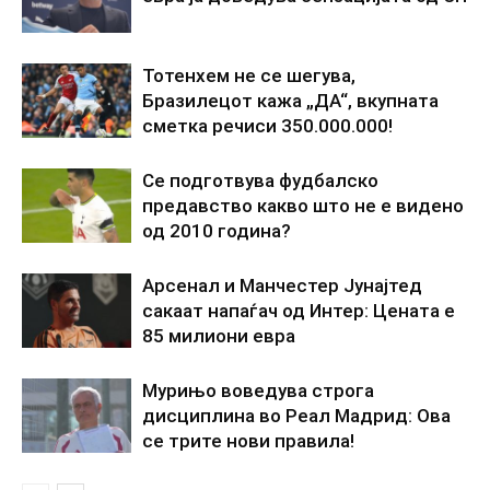
Тотенхем не се шегува,
Бразилецот кажа „ДА“, вкупната
сметка речиси 350.000.000!
Се подготвува фудбалско
предавство какво што не е видено
од 2010 година?
Арсенал и Манчестер Јунајтед
сакаат напаѓач од Интер: Цената е
85 милиони евра
Мурињо воведува строга
дисциплина во Реал Мадрид: Ова
се трите нови правила!