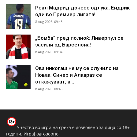
Реал Мадрид донесе одлука: Ендрик
оди во Премиер лигата!
8 Aug 2026. 09:43
„Бомба“ пред полноќ: Ливерпул се
засили од Барселона!
8 Aug 2026. 09:04
Ова никогаш не му се случило на
Новак: Синер и Алкараз се
откажуваат, а...
8 Aug 2026. 08:45
Учество во игри на среќа е дозволено за лица со 18+
години. Играј одговорно!