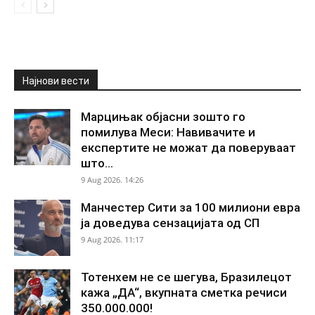
Најнови вести
Марцињак објасни зошто го
помилува Меси: Навивачите и
експертите не можат да поверуваат
што...
9 Aug 2026. 14:26
Манчестер Сити за 100 милиони евра
ја доведува сензацијата од СП
9 Aug 2026. 11:17
Тотенхем не се шегува, Бразилецот
кажа „ДА“, вкупната сметка речиси
350.000.000!