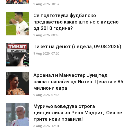
9 Aug 2026. 10:57
Се подготвува фудбалско
предавство какво што не е видено
од 2010 година?
9 Aug 2026. 08:16
Тикет на денот (недела, 09.08.2026)
9 Aug 2026. 07:20
Арсенал и Манчестер Јунајтед
сакаат напаѓач од Интер: Цената е 85
милиони евра
9 Aug 2026. 07:18
Мурињо воведува строга
дисциплина во Реал Мадрид: Ова се
трите нови правила!
8 Aug 2026. 12:01