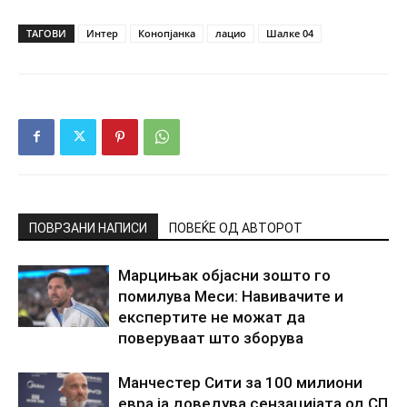
ТАГОВИ
Интер
Конопјанка
лацио
Шалке 04
ПОВРЗАНИ НАПИСИ
ПОВЕЌЕ ОД АВТОРОТ
Марцињак објасни зошто го
помилува Меси: Навивачите и
експертите не можат да
поверуваат што зборува
Манчестер Сити за 100 милиони
евра ја доведува сензацијата од СП