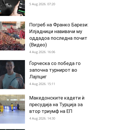
5 Aug 2026. 07:20
Погреб на Франко Барези:
Илјадници навивачи му
оддадоа последна почит
(Видео)
4 Aug 2026. 16:06
Ѓорческа со победа го
започна турнирот во
Лајпциг
4 Aug 2026. 15:11
Македонските кадети ѝ
пресудија на Турција за
втор триумф на ЕП
4 Aug 2026. 14:30