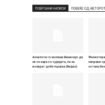
ПОВРЗАНИ НАПИСИ
ПОВЕЌЕ ОД АВТОРО
Анчелоти го молеше Винисиус да
Физиотера
не се кара со судијата, па за
направи ср
возврат доби пцовка (Видео)
остана без