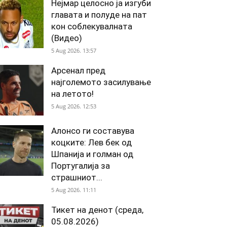
Нејмар целосно ја изгуби
главата и полуде на пат
кон соблекувалната
(Видео)
5 Aug 2026. 13:57
Арсенал пред
најголемото засилување
на летото!
5 Aug 2026. 12:53
Алонсо ги составува
коцките: Лев бек од
Шпанија и голман од
Португалија за
страшниот...
5 Aug 2026. 11:11
Тикет на денот (среда,
05.08.2026)