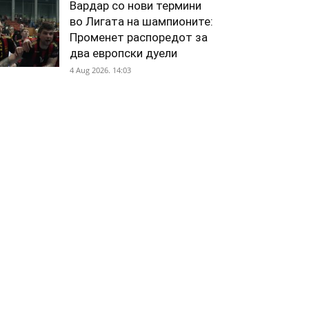
Вардар со нови термини
во Лигата на шампионите:
Променет распоредот за
два европски дуели
4 Aug 2026. 14:03