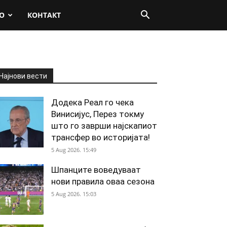
О
КОНТАКТ
Најнови вести
Додека Реал го чека
Винисијус, Перез токму
што го заврши најскапиот
трансфер во историјата!
5 Aug 2026. 15:49
Шпанците воведуваат
нови правила оваа сезона
5 Aug 2026. 15:03