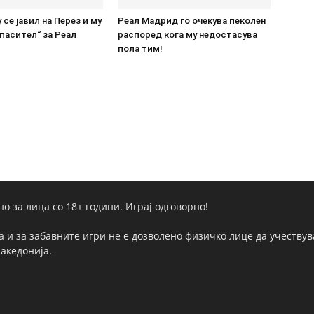
 се јавил на Перез и му
Реал Мадрид го очекува пеколен
пасител“ за Реал
распоред кога му недостасува
пола тим!
но за лица со 18+ години. Играј одговорно!
а и за забавните игри не е дозволено физичко лице да учествува
Македонија.