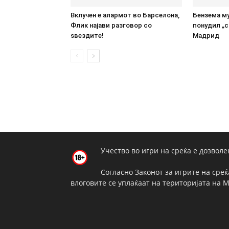
Вклучен е алармот во Барселона,
Бензема му
Флик најави разговор со
понудил „с
ѕвездите!
Мадрид
Учество во игри на среќа е дозволе
Согласно Законот за игрите на среќ
влоговите се уплаќаат на територијата на 