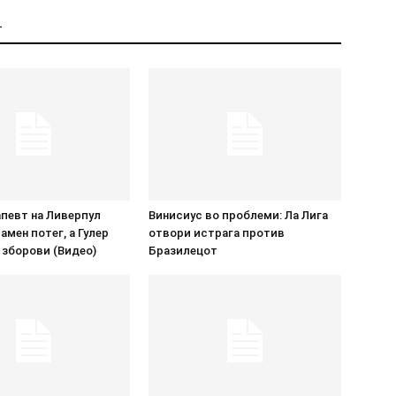
Т
певт на Ливерпул
Винисиус во проблеми: Ла Лига
амен потег, а Гулер
отвори истрага против
 зборови (Видео)
Бразилецот