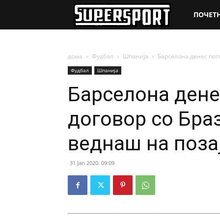
SuperSpo
ПОЧЕТ
дома
Фудбал
Шпанија
Барселона денес пот
Фудбал
Шпанија
Барселона ден
договор со Бра
веднаш на поза
31 Jan 2020. 09:09