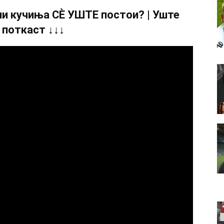
и кучиња СÈ УШТЕ постои? | Уште
 поткаст ↓↓↓