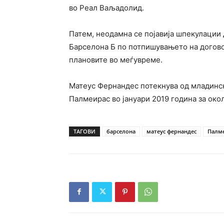
во Реал Ваљадолид.
Патем, неодамна се појавија шпекулации 
Барселона Б по потпишувањето на догово
плановите во меѓувреме.
Матеус Фернандес потекнува од младинск
Палмеирас во јануари 2019 година за око
ТАГОВИ
барселона
матеус фернандес
Палм