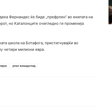
дека Фернандес ќе биде „префрлен“ во екипата на
рот, но Каталонците очигледно ги променија
ата школа на Ботафога, пристигнувајќи во
лу четири милиони евра.
еирас
реал ваљадолид