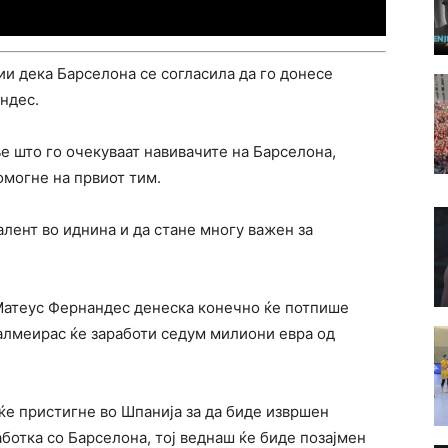
ии дека Барселона се согласила да го донесе
ндес.
е што го очекуваат навивачите на Барселона,
омогне на првиот тим.
талент во иднина и да стане многу важен за
Матеус Фернандес денеска конечно ќе потпише
Палмеирас ќе заработи седум милиони евра од
ќе пристигне во Шпанија за да биде извршен
аботка со Барселона, тој веднаш ќе биде позајмен