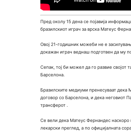
Пред околу 15 дена се појавија информац
бразилскиот играч за врска Матеус Ферна
Овој 21-годишник можеби не е засилувањ
докажан играч веднаш подготвен да му п
Сепак, тој би можел да го развие својот 
Барселона.
Бразилските медиуми пренесуваат дека 
договор со Барселона, и дека неговиот 
трансферот .
Се вели дека Матеус Фернандес наскоро 
лекарски преглед, а по официјалната сор