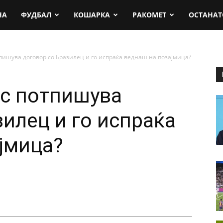
rt.mk
НА
ФУДБАЛ
КОШАРКА
РАКОМЕТ
ОСТАНАТ
пишува договор со Бразилец и го испраќа веднаш на позајмица?
ес потпишува
зилец и го испраќа
јмица?