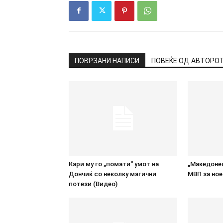
ПОВРЗАНИ НАПИСИ
ПОВЕЌЕ ОД АВТОРО
Кари му го „помати“ умот на
„Македонец
Дончиќ со неколку магични
МВП за но
потези (Видео)