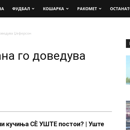
rt.mk
НА
ФУДБАЛ
КОШАРКА
РАКОМЕТ
ОСТАНАТ
доведува Џеферсон
ана го доведува
и кучиња СÈ УШТЕ постои? | Уште