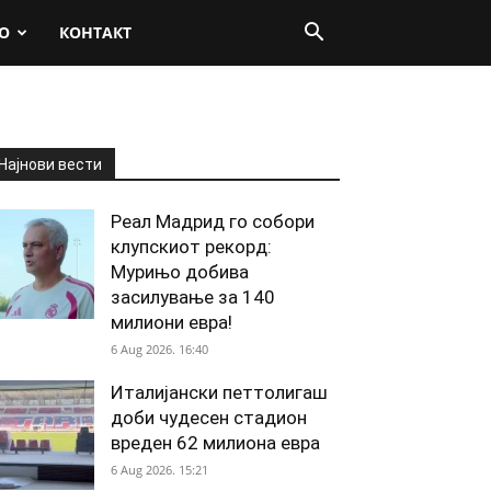
О
КОНТАКТ
Најнови вести
Реал Мадрид го собори
клупскиот рекорд:
Мурињо добива
засилување за 140
милиони евра!
6 Aug 2026. 16:40
Италијански петтолигаш
доби чудесен стадион
вреден 62 милиона евра
6 Aug 2026. 15:21