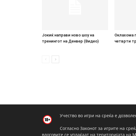
Јокиќ направи ново шоу на
Оклахома г
тренингот на Денвер (Видео)
четврти тр
Учество во игри на среќа е дозволе
Согласно Законот за игрите на среќ
влоговите се уплаќаат на територијата на 