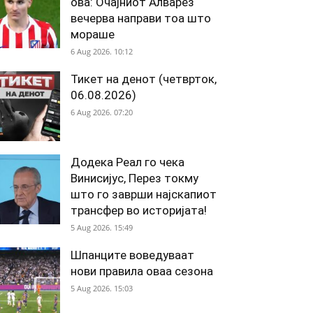
ова: Очајниот Алварез
вечерва направи тоа што
мораше
6 Aug 2026. 10:12
Тикет на денот (четврток,
06.08.2026)
6 Aug 2026. 07:20
Додека Реал го чека
Винисијус, Перез токму
што го заврши најскапиот
трансфер во историјата!
5 Aug 2026. 15:49
Шпанците воведуваат
нови правила оваа сезона
5 Aug 2026. 15:03