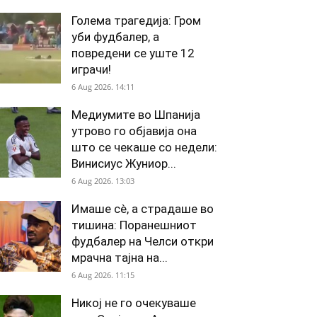
Голема трагедија: Гром
уби фудбалер, а
повредени се уште 12
играчи!
6 Aug 2026. 14:11
Медиумите во Шпанија
утрово го објавија она
што се чекаше со недели:
Винисиус Жуниор...
6 Aug 2026. 13:03
Имаше сè, а страдаше во
тишина: Поранешниот
фудбалер на Челси откри
мрачна тајна на...
6 Aug 2026. 11:15
Никој не го очекуваше