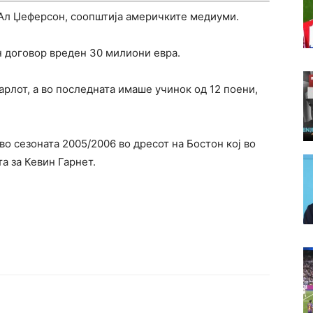
, Ал Џеферсон, соопштија америчките медиуми.
 договор вреден 30 милиони евра.
арлот, а во последната имаше учинок од 12 поени,
во сезоната 2005/2006 во дресот на Бостон кој во
а за Кевин Гарнет.