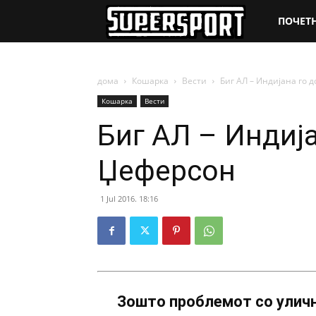
SuperSpo
ПОЧЕТ
дома
Кошарка
Вести
Биг АЛ – Индијана го 
Кошарка
Вести
Биг АЛ – Индиј
Џеферсон
1 Jul 2016. 18:16
Зошто проблемот со уличн