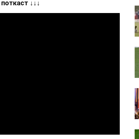
 поткаст ↓↓↓