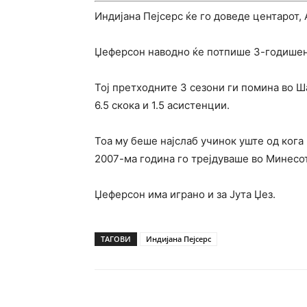
Индијана Пејсерс ќе го доведе центарот
Џеферсон наводно ќе потпише 3-годишен
Тој претходните 3 сезони ги помина во Ш
6.5 скока и 1.5 асистенции.
Тоа му беше најслаб учинок уште од кога 
2007-ма година го трејдуваше во Минесот
Џеферсон има играно и за Јута Џез.
ТАГОВИ
Индијана Пејсерс