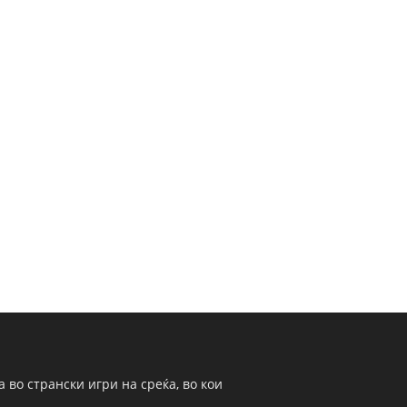
 во странски игри на среќа, во кои