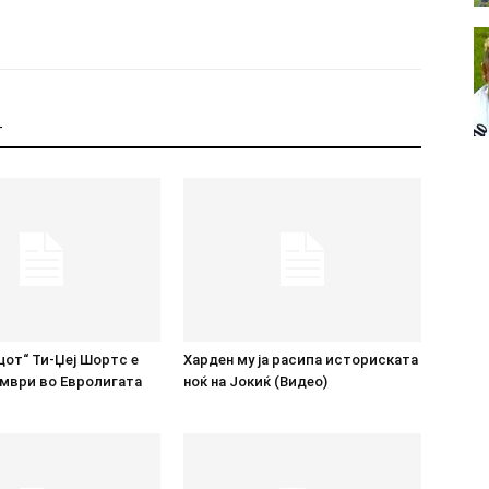
Т
от“ Ти-Џеј Шортс е
Харден му ја расипа историската
ември во Евролигата
ноќ на Јокиќ (Видео)