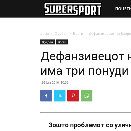
SuperSpo
ПОЧЕТ
дома
Фудбал
Вести
Дефанзивецот на Баерн
Фудбал
Вести
Дефанзивецот 
има три понуди
26 Jun 2016. 10:36
Зошто проблемот со уличн