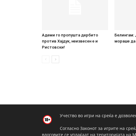
Адеми го пропушта дербито
Белингам: 
против Хајдук, неизвесен е и
мораше да 
Ристовски!
Учество во игри на среќа е дозволе
Согласно Законот за игрите на среќ
влоговите се уплаќаат на територијата на 