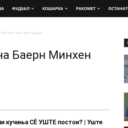
rt.mk
НА
ФУДБАЛ
КОШАРКА
РАКОМЕТ
ОСТАНАТ
 Минхен има три понуди
на Баерн Минхен
и кучиња СÈ УШТЕ постои? | Уште