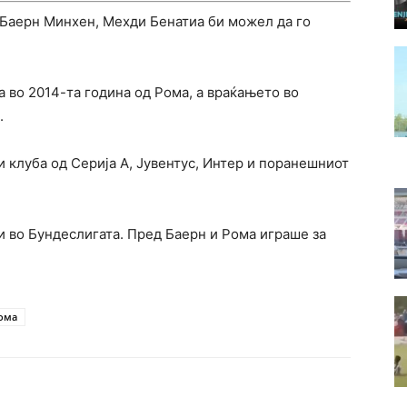
Баерн Минхен, Мехди Бенатиа би можел да го
а во 2014-та година од Рома, а враќањето во
.
и клуба од Серија А, Јувентус, Интер и поранешниот
и во Бундеслигата. Пред Баерн и Рома играше за
ома