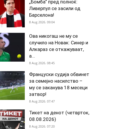
„Бомба“ пред полноќ:
Ливерпул се засили од
Барселона!
8 Aug 2026. 09:04
Ова никогаш не му се
случило на Новак: Синер и
Алкараз се откажуваат,
а...
8 Aug 2026. 08:45
Француски судија обвинет
за семејно насилство –
му се заканува 18 месеци
затвор!
8 Aug 2026. 07:47
Тикет на денот (четврток,
08.08.2026)
8 Aug 2026. 07:20