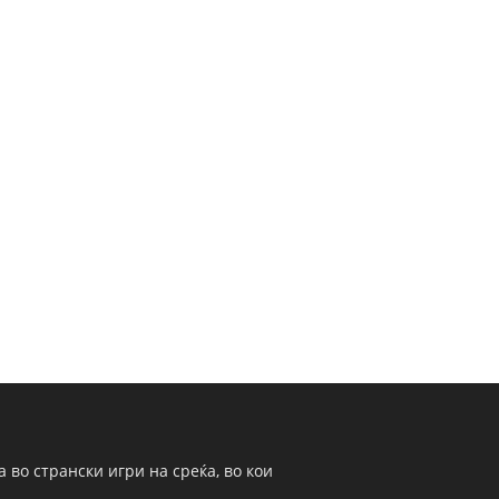
 во странски игри на среќа, во кои