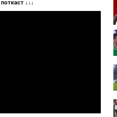
 поткаст ↓↓↓