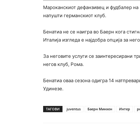
Мароканскиот дефанзивец и фудбалер на 
напушти германскиот клуб.
Бенатиа не се наигра во Баерн кога стигн
Италија изгледа е најдобра опција за него
За неговите услуги се заинтересирани тр
негов клуб, Рома.
Бенатиа оваа сезона одигра 14 натпревар
Удинезе.
ТАГОВИ
juventus
Баерн Минхен
Интер
р