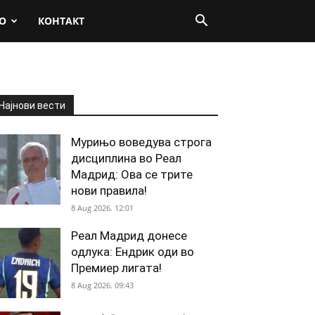
О
КОНТАКТ
Најнови вести
Мурињо воведува строга
дисциплина во Реал
Мадрид: Ова се трите
нови правила!
8 Aug 2026. 12:01
Реал Мадрид донесе
одлука: Ендрик оди во
Премиер лигата!
8 Aug 2026. 09:43