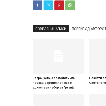
ПОВРЗАНИ НАПИСИ
ПОВЕЌЕ ОД АВТОРО
Кварацхелија со политичка
Познати се
порака: Европскиот пат е
Светското
единствен избор за Грузија