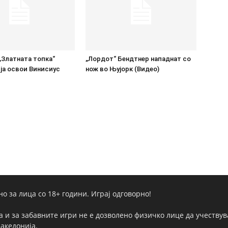
„Златната топка“
„Лордот“ Бендтнер нападнат со
ја освои Винисиус
нож во Њујорк (Видео)
но за лица со 18+ години. Играј одговорно!
а и за забавните игри не е дозволено физичко лице да учествува
Македонија.