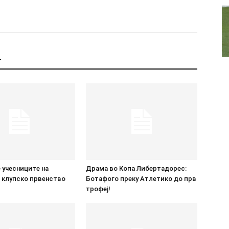
Т
 учесниците на
Драма во Копа Либертадорес:
 клупско првенство
Ботафого преку Атлетико до прв
трофеј!