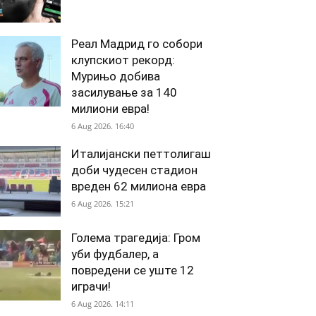
Реал Мадрид го собори
клупскиот рекорд:
Мурињо добива
засилување за 140
милиони евра!
6 Aug 2026. 16:40
Италијански петтолигаш
доби чудесен стадион
вреден 62 милиона евра
6 Aug 2026. 15:21
Голема трагедија: Гром
уби фудбалер, а
повредени се уште 12
играчи!
6 Aug 2026. 14:11